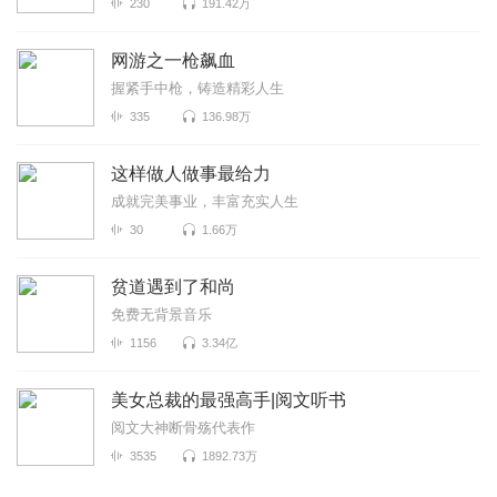
230
191.42万
网游之一枪飙血
握紧手中枪，铸造精彩人生
335
136.98万
这样做人做事最给力
成就完美事业，丰富充实人生
30
1.66万
贫道遇到了和尚
免费无背景音乐
1156
3.34亿
美女总裁的最强高手|阅文听书
阅文大神断骨殇代表作
3535
1892.73万