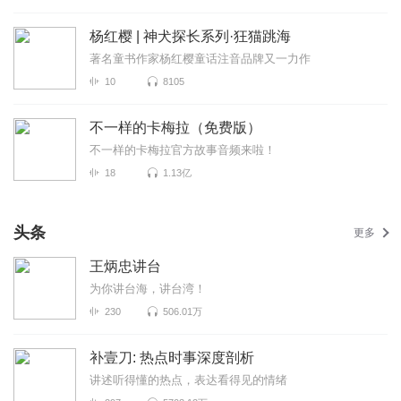
杨红樱 | 神犬探长系列·狂猫跳海
著名童书作家杨红樱童话注音品牌又一力作
10
8105
不一样的卡梅拉（免费版）
不一样的卡梅拉官方故事音频来啦！
18
1.13亿
头条
更多
王炳忠讲台
为你讲台海，讲台湾！
230
506.01万
补壹刀: 热点时事深度剖析
讲述听得懂的热点，表达看得见的情绪