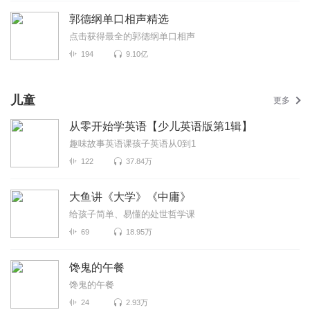
郭德纲单口相声精选
点击获得最全的郭德纲单口相声
194
9.10亿
儿童
更多
从零开始学英语【少儿英语版第1辑】
趣味故事英语课孩子英语从0到1
122
37.84万
大鱼讲《大学》《中庸》
给孩子简单、易懂的处世哲学课
69
18.95万
馋鬼的午餐
馋鬼的午餐
24
2.93万