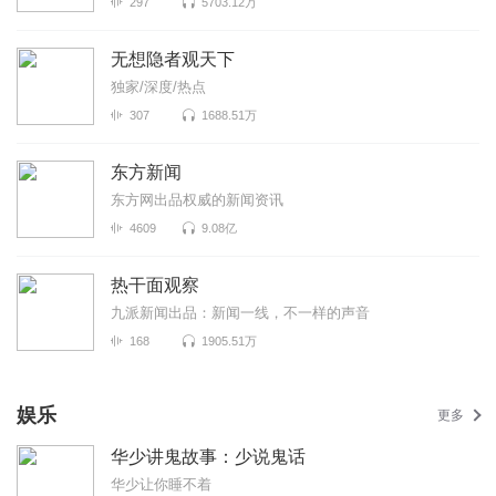
297
5703.12万
无想隐者观天下
独家/深度/热点
307
1688.51万
东方新闻
东方网出品权威的新闻资讯
4609
9.08亿
热干面观察
九派新闻出品：新闻一线，不一样的声音
168
1905.51万
娱乐
更多
华少讲鬼故事：少说鬼话
华少让你睡不着