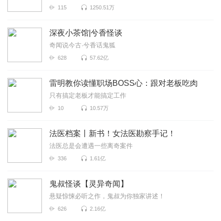
115
1250.51万
深夜小茶馆|兮香怪谈
奇闻说今古·兮香话鬼狐
628
57.62亿
雷明教你读懂职场BOSS心：跟对老板吃肉
只有搞定老板才能搞定工作
10
10.57万
法医档案丨新书！女法医勘察手记！
法医总是会遭遇一些离奇案件
336
1.61亿
鬼叔怪谈【灵异奇闻】
悬疑惊悚必听之作，鬼叔为你独家讲述！
626
2.16亿