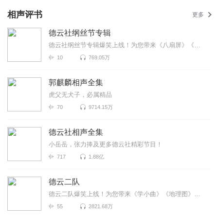
相声评书
更多
德云社纲丝节专辑
德云社纲丝节专辑爆笑上线！为您带来《八扇屏》《学电台》《下象棋》等高能相声！各种爆笑包袱等你解锁...
10
769.05万
郭麒麟相声全集
虎父无犬子，必属精品
70
9714.15万
德云社相声全集
小岳岳，张力捧及更多德云社精彩节目！
717
1.88亿
德云二队
德云二队爆笑上线！为您带来《学小曲》《地理图》《歌曲漫谈》等高能相声！各种爆笑包袱等你解锁！一次...
55
2821.68万