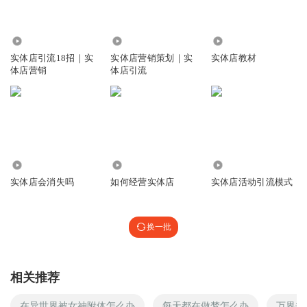
5.99万
47.04万
395
实体店引流18招｜实
实体店营销策划｜实
实体店教材
体店营销
体店引流
31
39
2.98万
实体店会消失吗
如何经营实体店
实体店活动引流模式
换一批
相关推荐
在异世界被女神附体怎么办
每天都在做梦怎么办
万界书