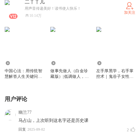
二丫丫儿
用声音传递美好！读书使人快乐！
加关注
10.14万
4.77万
5.99万
41.40万
中国心法：用传统智
做事先做人（白金珍
左手厚黑学，右手掌
慧解答人生关键问题
藏版）|低调做人，高
控术｜鬼谷子女性必
｜人生关键问题的解
调做事|成事心法|人
读｜做一个有心计的
答之道，是回归你的
生智慧
好人 ｜读懂人性才能
中国心｜积极心理学
成事
用户评论
赵昱鲲
幽兰77
马占山，上次听到这名字还是历史课
回复
2025-09-02
2