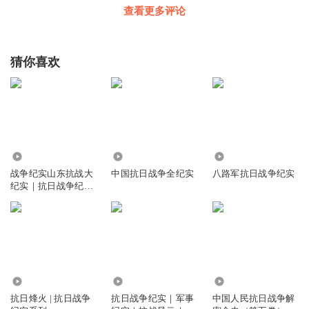
查看更多评论
猜你喜欢
4.80万
134.28万
2.71万
战争纪实山东抗战大
中国抗日战争全纪实
八路军抗日战争纪实
纪实｜抗日战争纪实
世界反法西斯战争纪
实|罗荣桓萧华
6257
10.35万
1.30万
抗日烽火 | 抗日战争
抗日战争纪实｜军事
中国人民抗日战争解