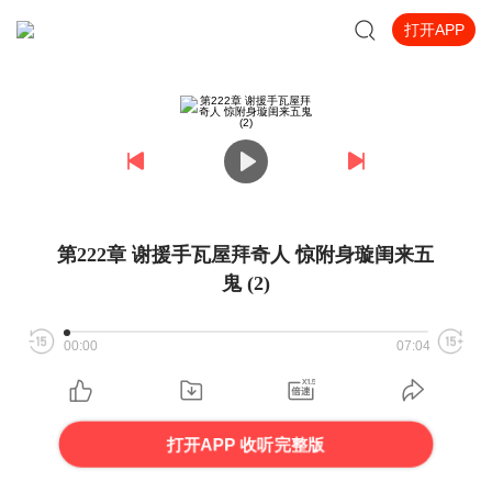
打开APP
第222章 谢援手瓦屋拜奇人 惊附身璇闺来五
鬼 (2)
00:00
07:04
打开APP 收听完整版