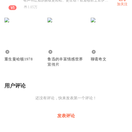
有声书让知识获取更轻松、更生动！欢迎收听上官伊心为您播讲的故事。
加关注
1.05万
20.32万
7091
1.35万
重生曼哈顿1978
鲁迅的丰富情感世界
聊斋奇文
宣传片
用户评论
还没有评论，快来发表第一个评论！
发表评论