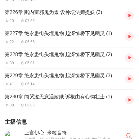
第226章 踞内室邪鬼为祟 设神坛法师捉妖 (3)
20
07:55
第227章 绝永患街头埋鬼物 起深惊桥下见幽灵 (1)
22
05:56
第228章 绝永患街头埋鬼物 起深惊桥下见幽灵 (2)
39
06:01
第229章 绝永患街头埋鬼物 起深惊桥下见幽灵 (3)
41
06:14
第230章 闻哭泣无意遇娇娥 诉根由有心钩壮士 (1)
38
06:06
主播信息
上官伊心_米粒音符