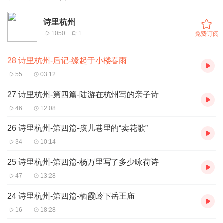
诗里杭州
1050
1
免费订阅
28 诗里杭州-后记-缘起于小楼春雨
55
03:12
27 诗里杭州-第四篇-陆游在杭州写的亲子诗
46
12:08
26 诗里杭州-第四篇-孩儿巷里的“卖花歌”
34
10:14
25 诗里杭州-第四篇-杨万里写了多少咏荷诗
47
13:28
24 诗里杭州-第四篇-栖霞岭下岳王庙
16
18:28