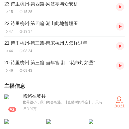
23 诗里杭州-第四篇-风波亭与众安桥
15
15:28
22 诗里杭州-第四篇-湖山此地曾埋玉
47
19:37
21 诗里杭州-第三篇-南宋杭州人怎样过年
44
08:24
20 诗里杭州-第三篇-当年官巷口“花市灯如昼”
46
09:43
主播信息
悠悠在坡县
世界很小，我们终会相遇。【直播时间待定】。天马行空，随便聊聊。
加关注
3.00万