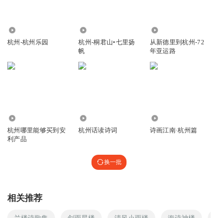
1486
3943
2.98万
杭州-杭州乐园
杭州-桐君山•七里扬
从新德里到杭州-72
帆
年亚运路
1387
3.67万
788
杭州哪里能够买到安
杭州话读诗词
诗画江南·杭州篇
利产品
换一批
相关推荐
兰楼诗歌集
剑雨星楼
清风小雨楼
海诗神楼