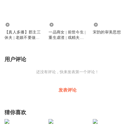
367
219
1257
【真人多播】郡主三
一品商女 | 前世今生 |
宋韵的审美思想
休夫 | 老娘不要做怨
重生虐渣 | 戏精夫妇 |
妇 | 穿越重生
剧本在手
用户评论
还没有评论，快来发表第一个评论！
发表评论
猜你喜欢