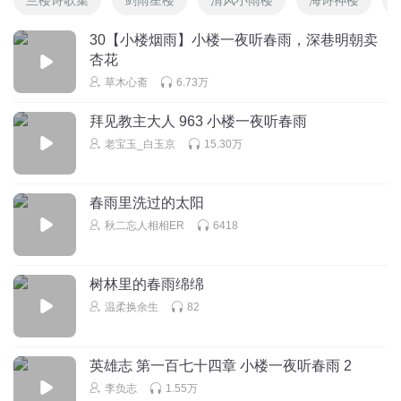
30【小楼烟雨】小楼一夜听春雨，深巷明朝卖
杏花
草木心斋
6.73万
拜见教主大人 963 小楼一夜听春雨
老宝玉_白玉京
15.30万
春雨里洗过的太阳
秋二忘人相相ER
6418
树林里的春雨绵绵
温柔换余生
82
英雄志 第一百七十四章 小楼一夜听春雨 2
李负志
1.55万