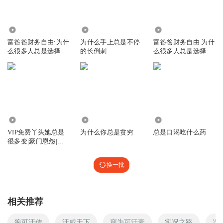
8092
310
2.08万
富爸爸财务自由:为什
为什么手上总是不停
富爸爸财务自由 为什
么很多人总是选择错
的长倒刺
么很多人总是选择错
误
误（精髓版）
3.60万
1.49万
52
VIP免费丫头她总是
为什么你总是贫穷
总是口渴吃什么药
很多变|豪门恩怨|逆
袭人生
换一批
相关推荐
狼可汗传
汗威天下
穿为可汗妻
实况之路
况