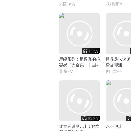
财富增长
老陈说市
花狸胡说
17.2万
易经系列：易经真的很
世界足坛速递
容易（大全集） | 国学
势当球迷
大师曾仕强 | 解读版 |
莱茵FM
四川游子
清晰易懂
89.9万
体育狗说事儿丨听体育
八哥说球