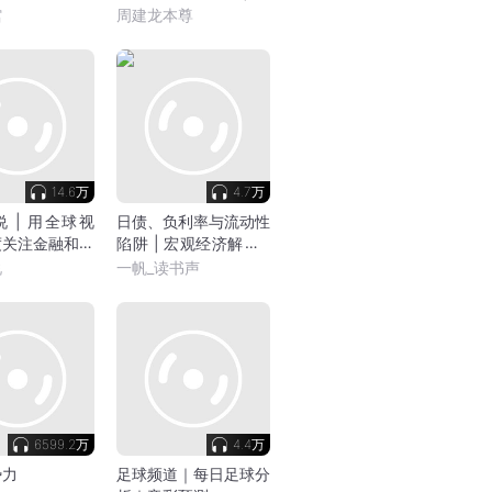
始皇、成吉思汗
熙、雍正、乾隆 | 帝王
馆
周建龙本尊
谋 | 大宇茶馆
权谋小说典范 | 一代人
的清宫剧启蒙
14.6万
4.7万
 | 用全球视
日债、负利率与流动性
度关注金融和资
陷阱 | 宏观经济解析 |
读懂利率周期、把握投
说
一帆_读书声
资趋势
6599.2万
4.4万
势力
足球频道｜每日足球分