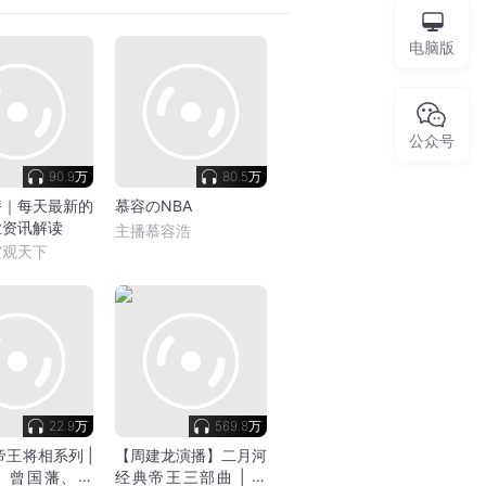
电脑版
公众号
90.9万
80.5万
潜｜每天最新的
慕容のNBA
业资讯解读
主播慕容浩
空观天下
22.9万
569.8万
帝王将相系列 |
【周建龙演播】二月河
、曾国藩、曹
经典帝王三部曲 | 康