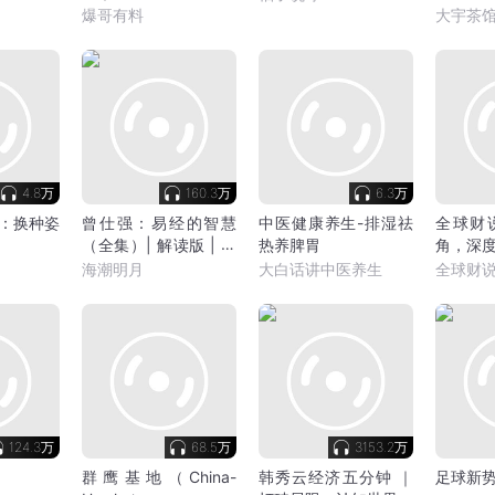
投注宝典
操、秦
爆哥有料
大宇茶
| 心术权
演播
4.8万
160.3万
6.3万
：换种姿
曾仕强：易经的智慧
中医健康养生-排湿祛
全球财说
（全集）| 解读版 | 探
热养脾胃
角，深
究自占自解的奥秘 | 海
本市场
海潮明月
大白话讲中医养生
全球财
潮明月演播
124.3万
68.5万
3153.2万
群鹰基地（China-
韩秀云经济五分钟 ｜
足球新