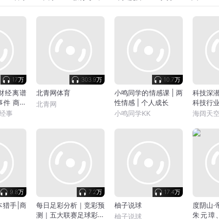
17万
303.9万
10.7万
财经离谱
北青网体育
小鸣同学的情感课 | 两
科技深
事件 商业
性情感 | 个人成长
科技行
北青网
经事
小鸣同学KK
海阔天
9.8万
7.2万
17.4万
本猎手|商
每日足彩分析｜竞彩预
柚子说球
度阴山·
测｜五大联赛足球彩票
朱元璋
柚子说球