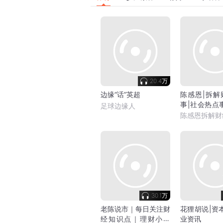
20.4万
边缘“话”英超
陈感恩|拆解
事|社会热点
足球边缘人
骗局
陈感恩拆解财
30.1万
老陈说市｜每日关注财
花狸胡说|资
经知识点｜理财小白
业资讯