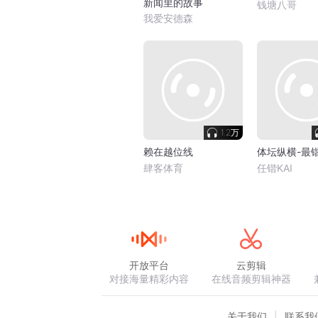
新闻里的故事
钱塘八哥
我爱安德森
1.2万
赖在越位线
体坛纵横-最
肆客体育
任锴KAI
开放平台
云剪辑
对接海量精彩内容
在线音频剪辑神器
关于我们
联系我