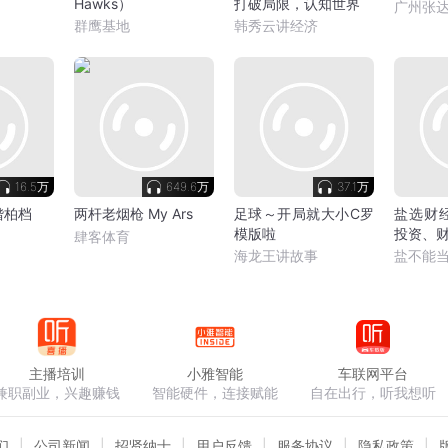
Hawks）
打破局限，认知世界
广州张
群鹰基地
韩秀云讲经济
16.5万
649.6万
37.1万
锴柏档
两杆老烟枪 My Ars
足球～开局就大小C罗
盐选财
模版啦
投资、
肆客体育
突破全
海龙王讲故事
盐不能
主播培训
小雅智能
车联网平台
兼职副业，兴趣赚钱
智能硬件，连接赋能
自在出行，听我想听
们
公司新闻
招贤纳士
用户反馈
服务协议
隐私政策