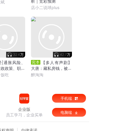
析｜竞彩预测
达斌
店小二说球plus
32.6万
42.7万
经|通胀风险、
【多人有声剧】
财政政策、职场
大唐：藏私房钱，被小
面洞察
兕子曝光|醉淘淘演播|
当饭吃
醉淘淘
历史|架空|穿越|武侠
手机端
企业版
电脑端
员工学习，企业买单
版权声明
自律承诺