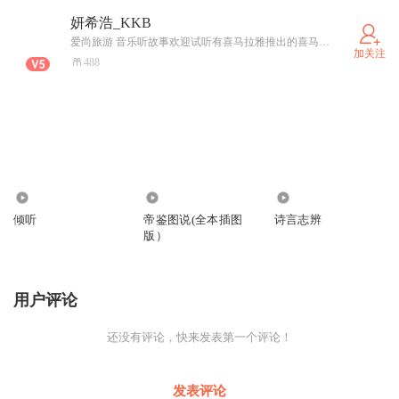
妍希浩_KKB
爱尚旅游 音乐听故事欢迎试听有喜马拉雅推出的喜马妍希浩的演说作品有喜欢的也欢迎订阅
加关注
488
2021
2289
1284
倾听
帝鉴图说(全本插图
诗言志辨
版）
用户评论
还没有评论，快来发表第一个评论！
发表评论