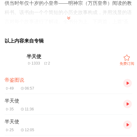
供当时年仅十岁的小皇帝——明神宗（万历皇帝）阅读的教
科书。该书由一个个简短的小历史故事构成，并用浅显的语
言对每个故事进行了解读。全书分为上、下两篇，上篇“圣
哲芳规”共81个小故事，讲了历代帝王励精图治、“善可为
法”的故事；下篇“狂愚覆辙”共36个小故事，列举了历代帝王
以上内容来自专辑
倒行逆施、“恶可为戒”的故事。善恶并举，从正反两方面对
半天使
小皇帝加以教诲。插图为明代的木刻版画，线条简单，轮廓
1333
2
免费订阅
清晰，朴拙中带有几分稚趣，可爱又不失传神，兼具欣赏性
和收藏性。
帝鉴图说
49
06:57
半天使
35
11:36
半天使
25
12:05