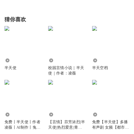
猜你喜欢
2803
1467
1282
半天使
校园言情小说｜半天
半天空档
使｜作者：凌薇
2064
1976
1253
免费丨半天使丨作者
【言情】芬芳浓烈|半
免费【半天使】多播
凌薇丨AI制作丨兔撒
天使|热烈爱意|青春|
有声剧 女频【都市爱
儿岁
爱情
恋】