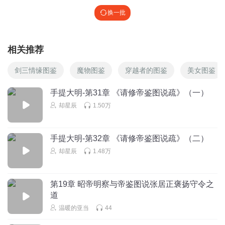
换一批
相关推荐
剑三情缘图鉴
魔物图鉴
穿越者的图鉴
美女图鉴
手提大明-第31章 《请修帝鉴图说疏》（一）
却星辰
1.50万
手提大明-第32章 《请修帝鉴图说疏》（二）
却星辰
1.48万
第19章 昭帝明察与帝鉴图说张居正褒扬守令之
道
温暖的亚当
44