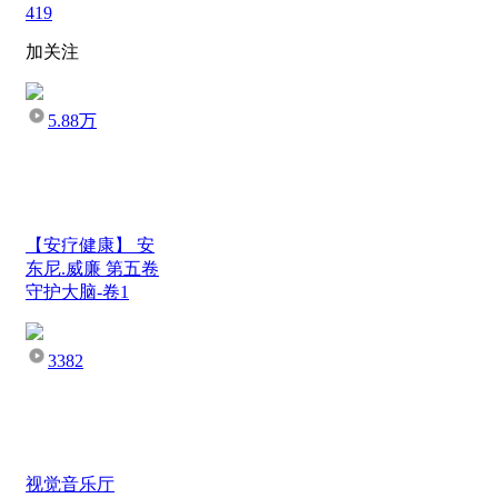
419
加关注
5.88万
【安疗健康】 安
东尼.威廉 第五卷
守护大脑-卷1
3382
视觉音乐厅