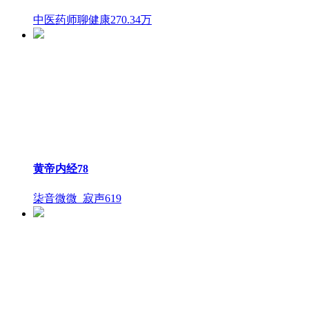
中医药师聊健康
270.34万
黄帝内经78
柒音微微_寂声
619