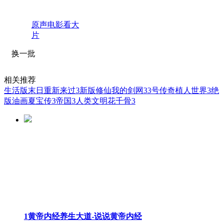
原声电影看大
片
换一批
相关推荐
生活版末日
重新来过3
新版修仙
我的剑网3
3号传奇
植人世界3
绝
版油画
夏宝传3
帝国3人类文明
花千骨3
1黄帝内经养生大道-说说黄帝内经