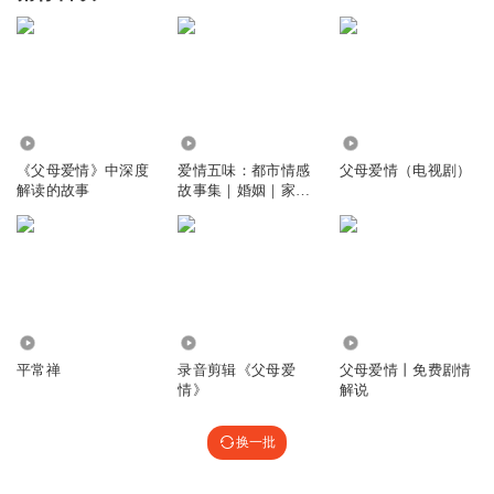
189.30万
41.22万
27.07万
《父母爱情》中深度
爱情五味：都市情感
父母爱情（电视剧）
解读的故事
故事集｜婚姻｜家庭
｜父母爱情
4290
5.15万
2.08万
平常禅
录音剪辑《父母爱
父母爱情丨免费剧情
情》
解说
换一批