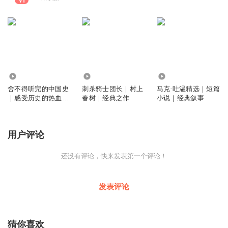
2362
4449
875
舍不得听完的中国史
刺杀骑士团长｜村上
马克·吐温精选｜短篇
｜感受历史的热血与
春树｜经典之作
小说｜经典叙事
沧桑
用户评论
还没有评论，快来发表第一个评论！
发表评论
猜你喜欢