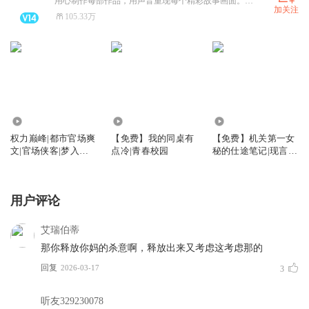
用心制作每部作品，用声音重现每个精彩故事画面。讲故事，我们是认真的。
加关注
105.33万
94.61万
9.38万
17.07万
权力巅峰|都市官场爽
【免费】我的同桌有
【免费】机关第一女
文|官场侠客|梦入洪
点冷|青春校园
秘的仕途笔记|现言&
荒|多人播
职场
用户评论
艾瑞伯蒂
那你释放你妈的杀意啊，释放出来又考虑这考虑那的
回复
2026-03-17
3
听友329230078