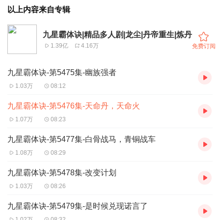
以上内容来自专辑
九星霸体诀|精品多人剧|龙尘|丹帝重生|炼丹
1.39亿
4.16万
免费订阅
九星霸体诀-第5475集-幽族强者
1.03万
08:12
九星霸体诀-第5476集-天命丹，天命火
1.07万
08:23
九星霸体诀-第5477集-白骨战马，青铜战车
1.08万
08:29
九星霸体诀-第5478集-改变计划
1.03万
08:26
九星霸体诀-第5479集-是时候兑现诺言了
1.02万
08:32