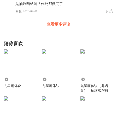
是油炸药站吗？作死都做完了
回复
2026-02-08
0
查看更多评论
猜你喜欢
3017
5.94万
3067.87万
九星霸体诀
九星霸体诀
九星霸体诀（粤语
版）｜招继斌演播