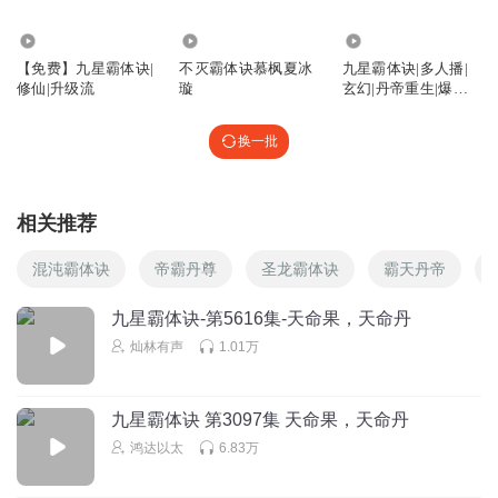
4263
137
64.69万
【免费】九星霸体诀|
不灭霸体诀慕枫夏冰
九星霸体诀|多人播|
修仙|升级流
璇
玄幻|丹帝重生|爆款
重制
换一批
相关推荐
混沌霸体诀
帝霸丹尊
圣龙霸体诀
霸天丹帝
九星霸体诀-第5616集-天命果，天命丹
灿林有声
1.01万
九星霸体诀 第3097集 天命果，天命丹
鸿达以太
6.83万