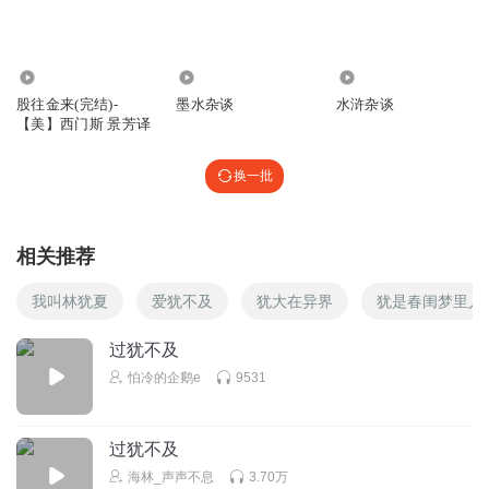
5867
4939
46.01万
股往金来(完结)-
墨水杂谈
水浒杂谈
【美】西门斯 景芳译
换一批
相关推荐
我叫林犹夏
爱犹不及
犹大在异界
犹是春闺梦里人
过犹不及
怕冷的企鹅e
9531
过犹不及
海林_声声不息
3.70万