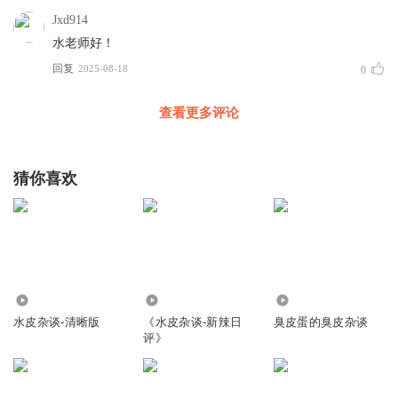
Jxd914
水老师好！
回复
2025-08-18
0
查看更多评论
猜你喜欢
2697
5.97亿
4257
水皮杂谈-清晰版
《水皮杂谈-新辣日
臭皮蛋的臭皮杂谈
评》