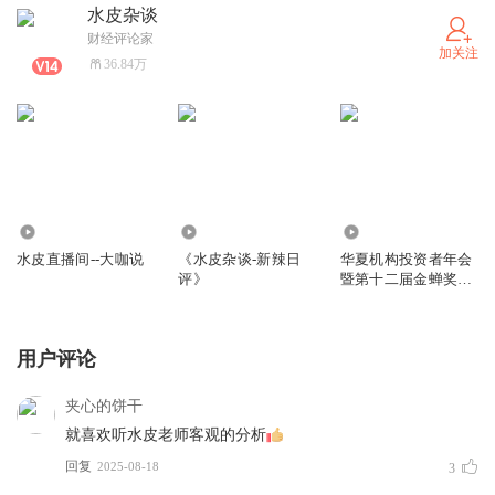
水皮杂谈
财经评论家
加关注
36.84万
6.36万
5.97亿
2568
水皮直播间--大咖说
《水皮杂谈-新辣日
华夏机构投资者年会
评》
暨第十二届金蝉奖颁
奖盛典-2018
用户评论
夹心的饼干
就喜欢听水皮老师客观的分析
回复
2025-08-18
3