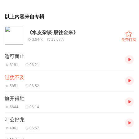
以上内容来自专辑
《水皮杂谈-股往金来》
3.94亿
13.67万
免费订阅
适可而止
6191
06:21
过犹不及
5851
06:52
旗开得胜
5644
06:14
叶公好龙
4961
06:57