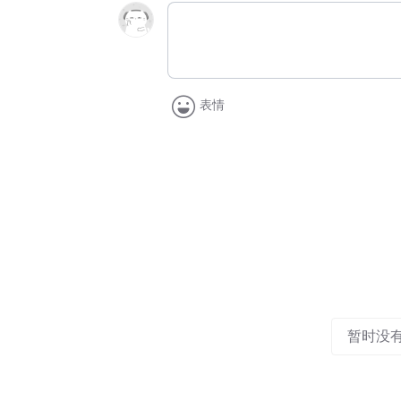
表情
暂时没