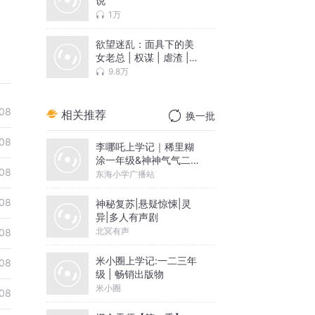
说
1万
欲望迷乱：面具下的美
女老总 | 权谋 | 虐渣 |
免费
9.8万
08
相关推荐
换一批
08
李哪吒上学记｜稀里糊
涂一年级&神神气气二年
08
级
东海小学广播站
08
神秘复苏|悬疑惊悚|灵
异|多人有声剧
北冥有声
08
米小圈上学记:一二三年
08
级 | 畅销出版物
米小圈
08