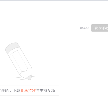
发表评
0
/
300
有评论，下载
喜马拉雅
与主播互动