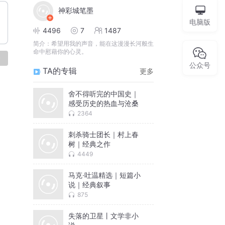
神彩城笔墨
电脑版
4496
7
1487
简介：
希望用我的声音，能在这漫漫长河般生
命中慰藉你的心灵。
论
公众号
TA的专辑
更多
舍不得听完的中国史｜
感受历史的热血与沧桑
2364
刺杀骑士团长｜村上春
树｜经典之作
4449
马克·吐温精选｜短篇小
说｜经典叙事
875
失落的卫星丨文学非小