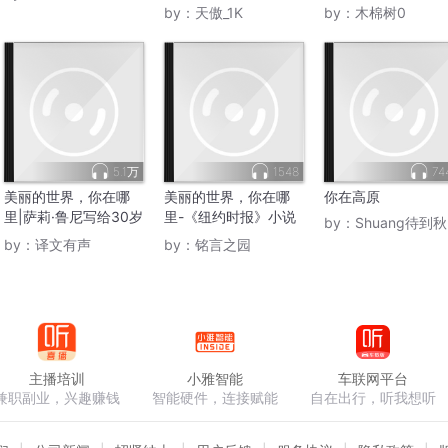
by：
天傲_1K
by：
木棉树0
5.1万
1548
74
美丽的世界，你在哪
美丽的世界，你在哪
你在高原
里|萨莉·鲁尼写给30岁
里-《纽约时报》小说
by：
Shuang待到秋来九月八
后的爱情
排行榜第一名
by：
译文有声
by：
铭言之园
主播培训
小雅智能
车联网平台
兼职副业，兴趣赚钱
智能硬件，连接赋能
自在出行，听我想听