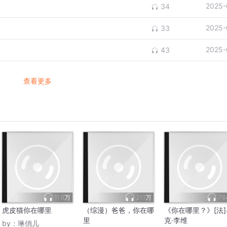
2025-
34
2025-
33
2025-
43
查看更多
11.6万
21.1万
76
虎皮猫你在哪里
（综漫）爸爸，你在哪
《你在哪里？》[法]
里
克·李维
by：
琳俏儿