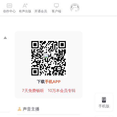
创作中心
有声出版
开通会员
客户端
下载
手机APP
7天免费畅听
10万本会员专辑
手机版
声音主播