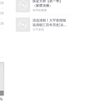
摸金天师【第一季】
08
（紫襟演播）
有声的紫襟
08
话说清朝丨大宇茶馆细
08
说清朝三百年历史|从努
尔哈赤到末代皇帝溥仪|
大宇茶馆
康熙雍正乾隆
49
马