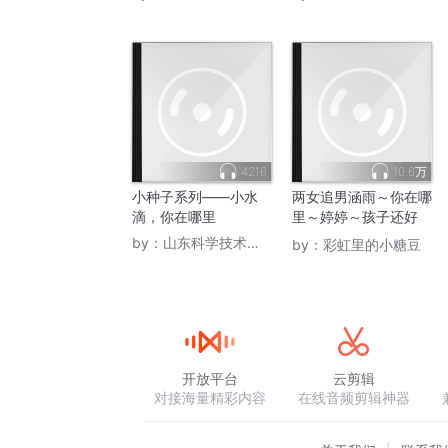
4216
10.6万
小种子系列——小水
两女追男涵雨～你在哪
滴，你在哪里
里～婷婷～孩子还好
吗……
by：
山东科学技术出版社
by：
彩虹里的小糖豆
开放平台
云剪辑
对接海量精彩内容
在线音频剪辑神器