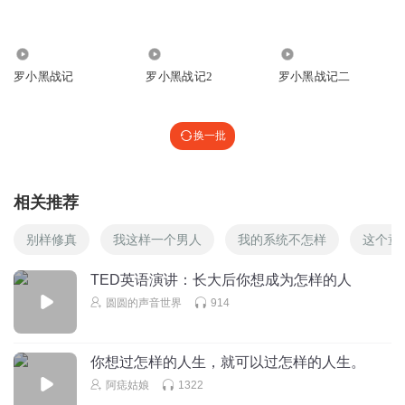
听友233420145
4.72万
15.83万
31
呢
罗小黑战记
罗小黑战记2
罗小黑战记二
回复
2025-10-08
0
换一批
相关推荐
别样修真
我这样一个男人
我的系统不怎样
这个童
TED英语演讲：长大后你想成为怎样的人
圆圆的声音世界
914
你想过怎样的人生，就可以过怎样的人生。
阿痣姑娘
1322