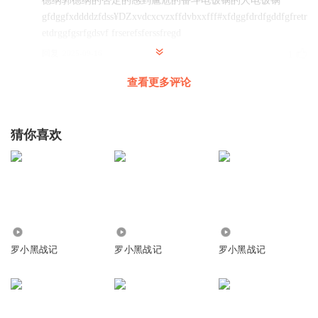
德纲郭德纲的否定的感到尴尬的奋斗电饭锅的人电饭锅
gfdggfxddddzfdss¥DZxvdcxcvzxffdvbxxfff#xfdggfdrdfgddfgfretr
etdrggfgsrfgdsvf frserefsferssfregd
回复
2025-09-16
1
查看更多评论
听友233420145
回复 @
听友322138388
:
嗯呢
我可以___
猜你喜欢
“但是你打架打得好啊，像我。”好温柔😌
回复
2026-01-03
1
听友305735865
很喜欢这集，很喜欢小黑。
2967
3.62万
1.09万
回复
2025-10-09
1
罗小黑战记
罗小黑战记
罗小黑战记
听友323337813
😭😭😭
回复
2025-09-02
1