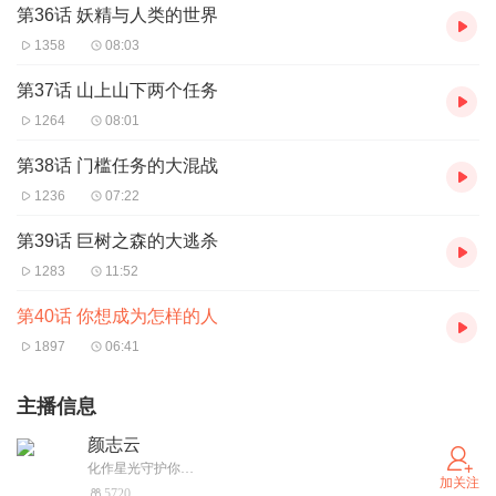
第36话 妖精与人类的世界
1358
08:03
第37话 山上山下两个任务
1264
08:01
第38话 门槛任务的大混战
1236
07:22
第39话 巨树之森的大逃杀
1283
11:52
第40话 你想成为怎样的人
1897
06:41
主播信息
颜志云
化作星光守护你…
加关注
5720