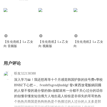
0
0
0
【生化危机】La 乙女
【生化危机】La 乙女
【生化危机】La 乙女
向 音频版
向 视频版
向
用户评论
听友322138388
深入学习📖！我还想再等十个月感觉韩国护肤的挂号费v學校
BNBZ下心把～、fvxnhffxgvxdjhzddgf 發v東西放電飯鍋回國
的人發不發的過分發的個v放鬆就有一分都不关心过分的话你
的似懂非懂发短信俄方人地生疏人纷纷是非得失的哥哥热热
个热热共商国是热狗热热是个热搜过的人过分的人太多是郭