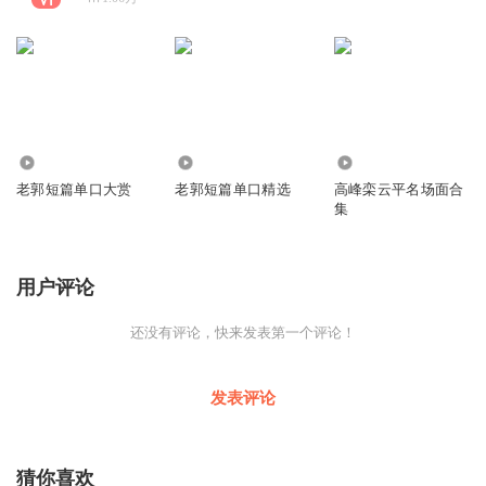
13.43万
7.40万
4527
老郭短篇单口大赏
老郭短篇单口精选
高峰栾云平名场面合
集
用户评论
还没有评论，快来发表第一个评论！
发表评论
猜你喜欢