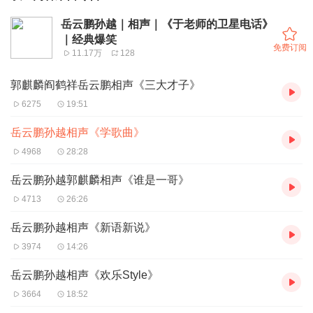
岳云鹏孙越｜相声｜《于老师的卫星电话》
｜经典爆笑
免费订阅
11.17万
128
郭麒麟阎鹤祥岳云鹏相声《三大才子》
6275
19:51
岳云鹏孙越相声《学歌曲》
4968
28:28
岳云鹏孙越郭麒麟相声《谁是一哥》
4713
26:26
岳云鹏孙越相声《新语新说》
3974
14:26
岳云鹏孙越相声《欢乐Style》
3664
18:52