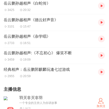
岳云鹏孙越相声《白蛇传》
3425
20:32
岳云鹏孙越相声《德云好声音》
3101
15:47
岳云鹏孙越相声《杂学唱》
2733
16:51
岳云鹏孙越相声:《不忘初心》 爆笑不断
3459
19:09
经典相声：岳云鹏郭麒麟玩逢七过游戏
2955
20:59
主播信息
羽灭非灭非羽
一个专业的主持人为你讲故事
加关注
1.06万