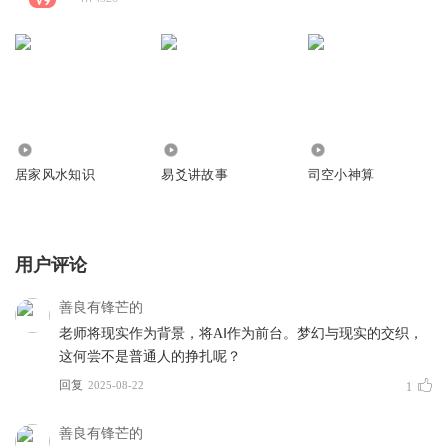
104.31万
1228
642
居家风水知识
易爻讲故事
司空小神算
用户评论
善良有锋芒的
老师将现实作为背景，将AⅠ作为前台。梦幻与现实的交织，
这何尝不是普通人的挣扎呢？
回复
2025-08-22
1
善良有锋芒的