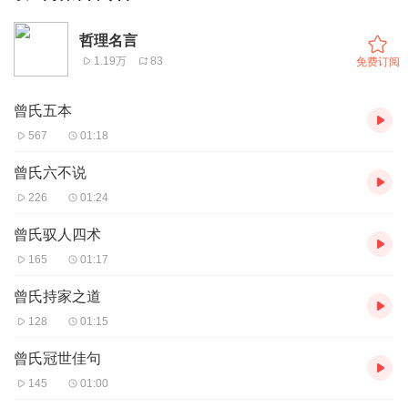
哲理名言
1.19万
83
免费订阅
曾氏五本
567
01:18
曾氏六不说
226
01:24
曾氏驭人四术
165
01:17
曾氏持家之道
128
01:15
曾氏冠世佳句
145
01:00