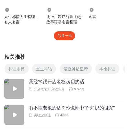
5.96万
2327
9.26万
人生感悟人生哲理，
北上广深正能量|励志
名言
名人名言
故事语录名言哲理
换一批
相关推荐
神话末代
重生神话
最强神话皇帝
本命神话
我经常跟开店老板唠叨的话
开店笔记开店做生意
5.52万
听不懂老板的话？你也许中了“知识的诅咒”
吴晓波频道
4338