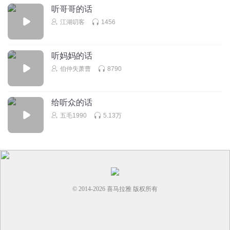
听哥哥的话
江湖叨客
1456
听妈妈的话
伯仲失萧曹
8790
给听众的话
五毛1990
5.13万
© 2014-
2026
喜马拉雅 版权所有