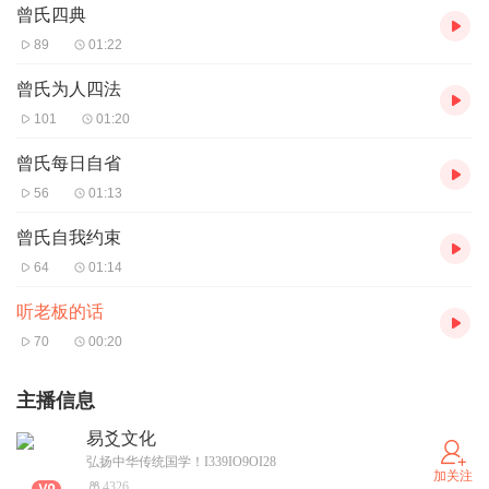
曾氏四典
89
01:22
曾氏为人四法
101
01:20
曾氏每日自省
56
01:13
曾氏自我约束
64
01:14
听老板的话
70
00:20
主播信息
易爻文化
弘扬中华传统国学！I339IO9OI28
加关注
4326