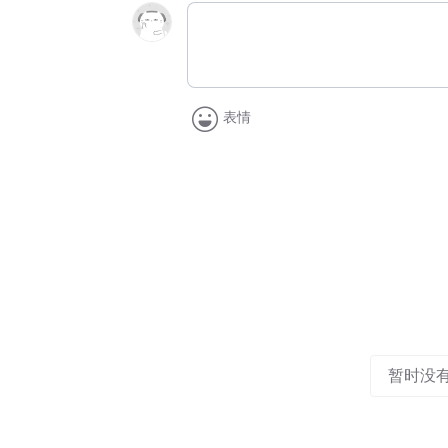
表情
暂时没