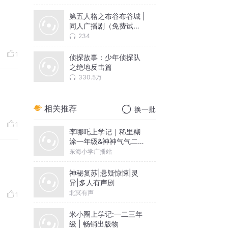
第五人格之布谷布谷城 |
同人广播剧（免费试
听）
234
1
侦探故事：少年侦探队
之绝地反击篇
330.5万
相关推荐
换一批
1
李哪吒上学记｜稀里糊
涂一年级&神神气气二年
级
东海小学广播站
神秘复苏|悬疑惊悚|灵
异|多人有声剧
北冥有声
1
米小圈上学记:一二三年
级 | 畅销出版物