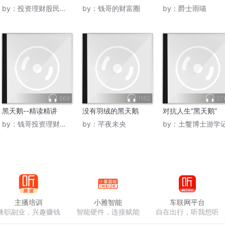
by：
投资理财股民读书圈
by：
钱哥的财富圈
by：
爵士雨喵
669
1162
37
黑天鹅--精读精讲
没有羽绒的黑天鹅
对抗人生“黑天鹅”
by：
钱哥投资理财读书圈
by：
芊夜未央
by：
土鳖博士游学
主播培训
小雅智能
车联网平台
兼职副业，兴趣赚钱
智能硬件，连接赋能
自在出行，听我想听