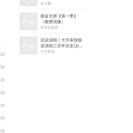
米小圈
摸金天师【第一季】
（紫襟演播）
有声的紫襟
话说清朝丨大宇茶馆细
说清朝三百年历史|从努
尔哈赤到末代皇帝溥仪|
大宇茶馆
08
康熙雍正乾隆
08
08
08
08
08
08