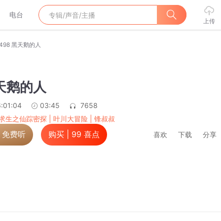
电台
上传
498 黑天鹅的人
黑天鹅的人
:01:04
03:45
7658
求生之仙踪密探 | 叶川大冒险 | 锋叔叔
，免费听
购买 |
99
喜点
喜欢
下载
分享