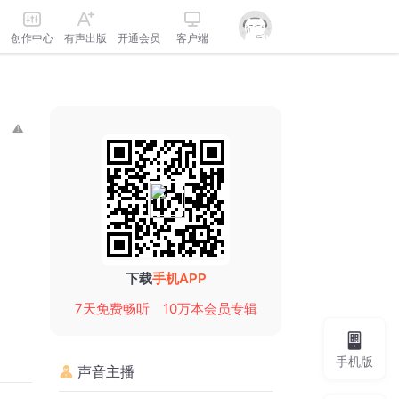
创作中心
有声出版
开通会员
客户端
下载
手机APP
7天免费畅听
10万本会员专辑
手机版
声音主播