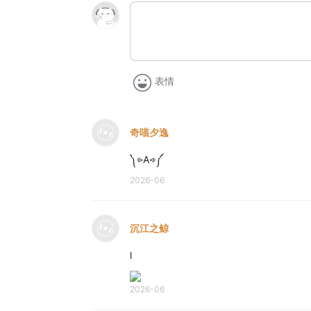
表情
奇喵夕逸
༽⩺A⩹༼
2026-06
沉江之鲸
l
2026-06