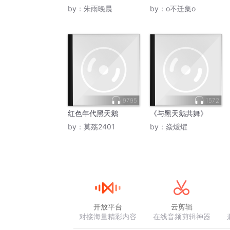
by：
朱雨晚晨
by：
o不迁集o
9795
1572
红色年代黑天鹅
《与黑天鹅共舞》
by：
莫殇2401
by：
焱煖爠
开放平台
云剪辑
对接海量精彩内容
在线音频剪辑神器