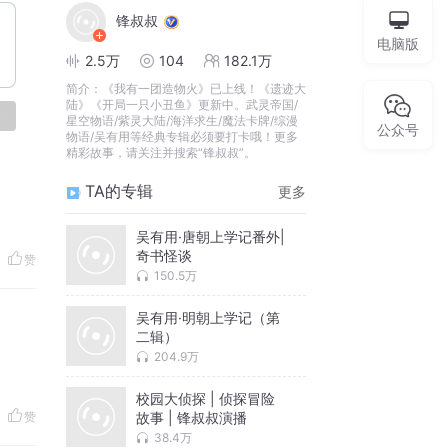
锋叔叔
电脑版
2.5万
104
182.1万
简介：
《我有一团造物火》已上线！《遗迹大
陆》《开局一只小丑鱼》更新中。武灵帝国/
论
星空物语/紫灵大陆/海洋求生/魔法卡牌/综漫
公众号
物语/吴有用等经典专辑必须要打卡哦！更多
精彩故事，请关注并搜索“锋叔叔”。
TA的专辑
更多
吴有用·唐朝上学记番外|
奇书怪谈
赞
150.5万
吴有用·明朝上学记（第
二辑）
204.9万
校园大侦探 | 侦探冒险
故事 | 锋叔叔演播
赞
38.4万