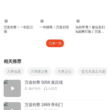
1.18万
3781
16.13万
万道剑尊：一剑定江
一剑独尊：万道归宗
仙剑帝尊丨修仙玄幻
湖
&超爽打脸丨万道剑
尊丨免费收听
换一批
相关推荐
六界仙道
六等星之夜
六界之心
玄元天道之六道天
万道剑尊 5058 真目现
疯子天行
1.01万
万道剑尊 1869 帝剑门