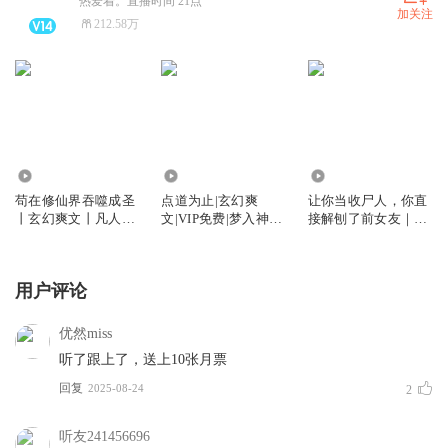
热爱着。直播时间 21点
加关注
212.58万
2455.14万
569.68万
3516.48万
苟在修仙界吞噬成圣
点道为止|玄幻爽
让你当收尸人，你直
丨玄幻爽文丨凡人流
文|VIP免费|梦入神机
接解刨了前女友｜恐
苟道流丨热血逆袭丨
&疯子天行|多人有声
怖玄学风水灵异
穿越系统丨多人有声
剧
剧
用户评论
优然miss
听了跟上了，送上10张月票
回复
2025-08-24
2
听友241456696