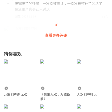
没完没了的扯淡，一次次被算计，一次次被打死了又活了，
傻逼主角真是让人讨厌
回复
2025-12-19
1
听友318554799
这后面的就是在扯蛋
查看更多评论
回复
2025-08-29
1
猜你喜欢
371
1.61万
59
万道剑尊剑无双
《剑主无双：万道臣
无双剑尊叶天
服》