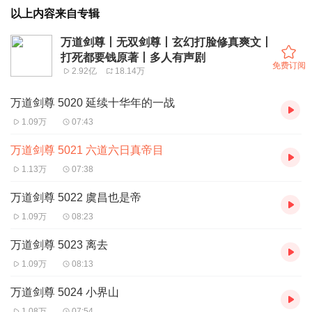
以上内容来自专辑
万道剑尊丨无双剑尊丨玄幻打脸修真爽文丨
打死都要钱原著丨多人有声剧
免费订阅
2.92亿
18.14万
万道剑尊 5020 延续十华年的一战
1.09万
07:43
万道剑尊 5021 六道六日真帝目
1.13万
07:38
万道剑尊 5022 虞昌也是帝
1.09万
08:23
万道剑尊 5023 离去
1.09万
08:13
万道剑尊 5024 小界山
1.08万
07:54