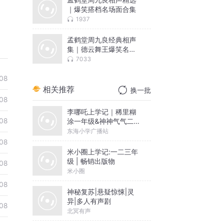
｜爆笑搭档名场面合集
1937
孟鹤堂周九良经典相声
集｜德云舞王爆笑名场
面合集
7033
08
相关推荐
换一批
08
李哪吒上学记｜稀里糊
08
涂一年级&神神气气二年
级
东海小学广播站
08
米小圈上学记:一二三年
级 | 畅销出版物
08
米小圈
08
神秘复苏|悬疑惊悚|灵
异|多人有声剧
08
北冥有声