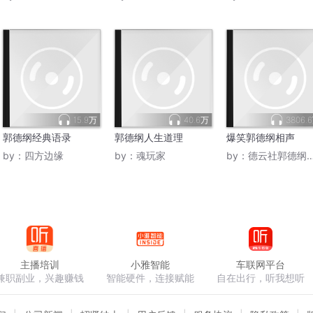
15.9万
40.6万
3806.
郭德纲经典语录
郭德纲人生道理
爆笑郭德纲相声
by：
四方边缘
by：
魂玩家
by：
德云社郭德纲相声VIP
主播培训
小雅智能
车联网平台
兼职副业，兴趣赚钱
智能硬件，连接赋能
自在出行，听我想听