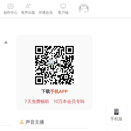
创作中心
有声出版
开通会员
客户端
下载
手机APP
7天免费畅听
10万本会员专辑
手机版
声音主播