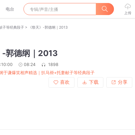
电台
上传
>
献子等经典段子
《祭天》-郭德纲｜2013
-郭德纲｜2013
:10:00
08:24
1898
纲于谦爆笑相声精选｜扒马褂+托妻献子等经典段子
喜欢
下载
分享