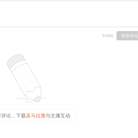
发表评
0
/
300
有评论，下载
喜马拉雅
与主播互动