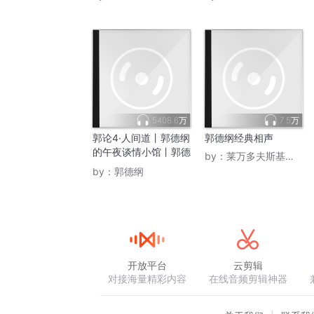
5408.6万
7.5万
郭论4·人间道丨郭德纲
郭德纲经典相声
的午夜谈情小馆丨郭德
by：
莱万多夫斯基基基
纲&于谦丨郭德纲新书
by：
郭德纲
《活得明白》
开放平台
云剪辑
对接海量精彩内容
在线音频剪辑神器