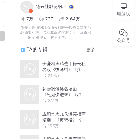
德云社郭德纲相声VIP
电脑版
7万
737
2164万
简介：
郭德纲领衔德云社唯一授权音频平台。
郭德纲相声，包括其著名的君臣斗、马寿出
论
世、宋金刚押宝、解学士等。
公众号
TA的专辑
更多
于谦相声精选｜德云社
名段《扒马褂》《拴娃
娃》合集
24.6万
郭德纲爆笑名场面｜
《死鬼快进来》《独占
花魁》经典集
22.1万
孟鹤堂周九良爆笑相声
精选｜《黄鹤楼》《拴
娃娃》名段合集
15.5万
孟鹤堂周九良相声精选