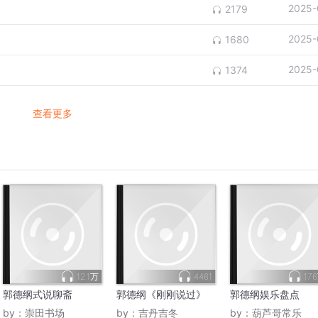
2025-
2179
2025-
1680
2025-
1374
查看更多
12.1万
4461
17
郭德纲式说聊斋
郭德纲《刚刚说过》
郭德纲娱乐盘点
by：
崇田书场
by：
吉丹吉冬
by：
葫芦哥常乐