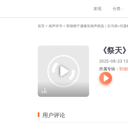
发现
分类
>
>
首页
相声评书
郭德纲于谦爆笑相声精选｜扒马褂+托妻
《祭天》
2025-08-23 13
所属专辑：
郭德
用户评论