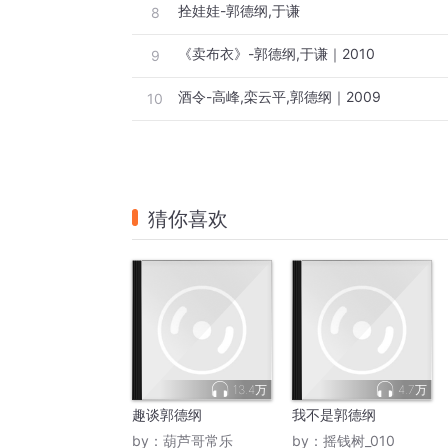
拴娃娃-郭德纲,于谦
8
《卖布衣》-郭德纲,于谦｜2010
9
酒令-高峰,栾云平,郭德纲｜2009
10
猜你喜欢
13.4万
4.7万
趣谈郭德纲
我不是郭德纲
by：
葫芦哥常乐
by：
摇钱树_010