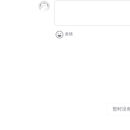
表情
暂时没