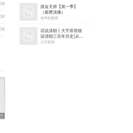
08
摸金天师【第一季】
（紫襟演播）
08
有声的紫襟
08
话说清朝丨大宇茶馆细
说清朝三百年历史|从努
尔哈赤到末代皇帝溥仪|
大宇茶馆
康熙雍正乾隆
6万