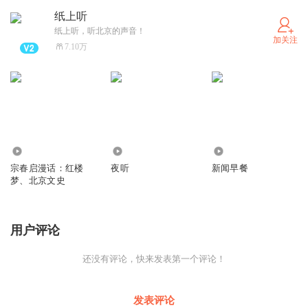
42:48 热爱可抵万难
纸上听
纸上听，听北京的声音！
BGM：
加关注
7.10万
《中国当代国乐名家原创作品集》
954
30.04万
357.31万
宗春启漫话：红楼
夜听
新闻早餐
梦、北京文史
用户评论
还没有评论，快来发表第一个评论！
发表评论