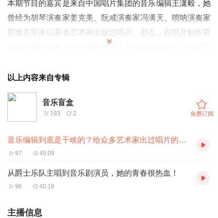
本期节目的嘉宾是来自中国唱片集团的音乐编辑王潇毅，她
曾经为胡琴演奏家姜克美、阮咸演奏家冯满天、唢呐演奏家
郭雅志等多位著名艺术家出版过唱片。那么，在唱片制作背
后都有哪些故事？音乐编辑这份工作到底是做什么？本期节
目，我们将共同聊聊有关音乐编辑的一切。
以上内容来自专辑
时间轴：
00:56 音乐编辑到底做哪些工作？
音乐盲盒
193
2
免费订阅
01:29 出一张唱片有哪些流程？
07:45 出过的印象最深的专辑
音乐编辑到底是干啥的？给众多艺术家出过唱片的她来了！
19:40 唱片录音的变化
97
45:09
23:00 现在还有人听唱片吗？
从爵士乐队主唱到音乐剧演员，她的青春很热血！
26:28 黑胶唱片的音质特殊在哪里？
96
40:16
28:51 怎么走上音乐编辑这条路的？
35:19 国风音乐的出圈
主播信息