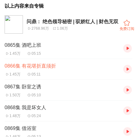
以上内容来自专辑
问鼎： 绝色领导秘密 | 驭娇红人 | 财色无双
2768.96万
1.06万
免费订阅
0865集 酒吧上班
1.45万
05:15
0866集 有花堪折直须折
1.45万
05:11
0867集 卧室之诱
1.50万
05:10
0868集 我是坏女人
1.48万
05:24
0869集 借浴室
1.46万
05:13