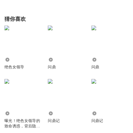
猜你喜欢
128.20万
2.76万
60.40万
绝色女领导
问鼎
问鼎
475
12.75万
4.89万
曝光！绝色女领导的
问鼎记
问鼎记
致命诱惑，背后隐藏
的惊天秘密曝光