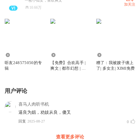
一枚小仙女，喜欢爽文
加关注
10.66万
44.54万
2117.93万
154.32万
听友248575050的专
【免费】合欢高手 |
糟了：我被嫂子缠上
辑
爽文 | 都市幻想 | 逆
了| 多女主| XIMI免费
袭打脸
用户评论
喜马人肉听书机
逼良为娼，劝妓从良，傻叉
回复
2025-08-27
0
查看更多评论