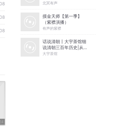
北冥有声
08
摸金天师【第一季】
08
（紫襟演播）
有声的紫襟
08
话说清朝丨大宇茶馆细
说清朝三百年历史|从努
尔哈赤到末代皇帝溥仪|
大宇茶馆
康熙雍正乾隆
24