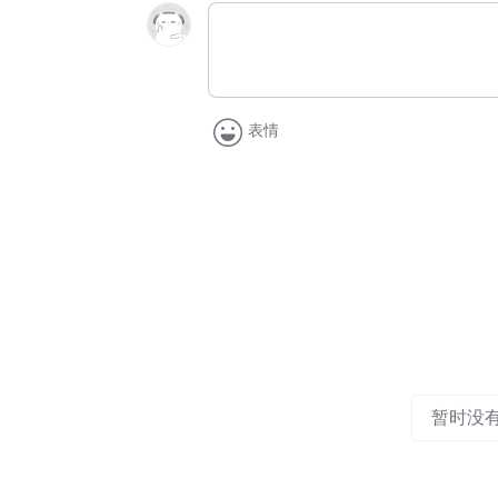
表情
暂时没