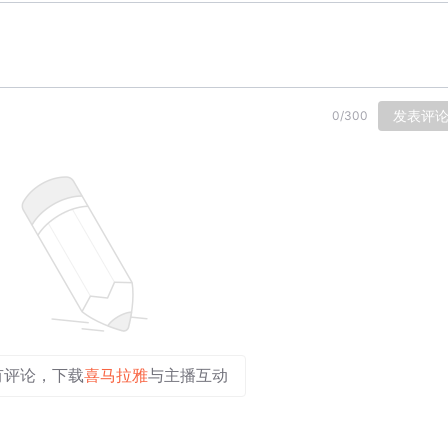
发表评
0
/
300
有评论，下载
喜马拉雅
与主播互动