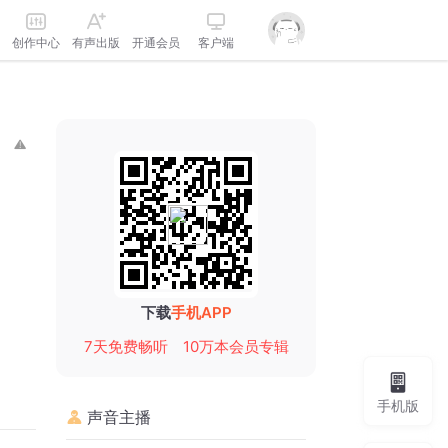
创作中心
有声出版
开通会员
客户端
下载
手机APP
7天免费畅听
10万本会员专辑
手机版
声音主播