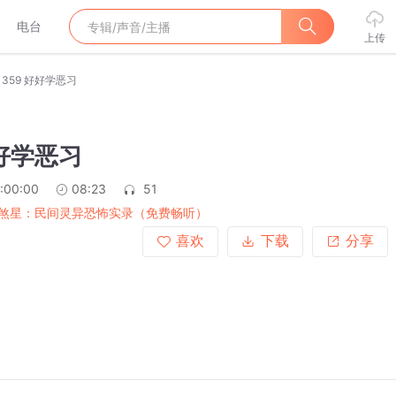
电台
上传
359 好好学恶习
好好学恶习
:00:00
08:23
51
煞星：民间灵异恐怖实录（免费畅听）
喜欢
下载
分享