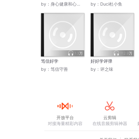
by：
身心健康和心灵健康
by：
Duci杜小鱼
1.3万
112.9万
笃信好学
好好学评弹
by：
笃信守善
by：
评之味
开放平台
云剪辑
对接海量精彩内容
在线音频剪辑神器