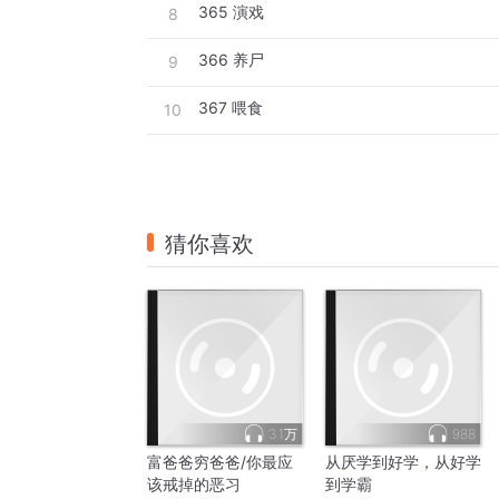
365 演戏
8
366 养尸
9
367 喂食
10
猜你喜欢
3.1万
988
富爸爸穷爸爸/你最应
从厌学到好学，从好学
该戒掉的恶习
到学霸