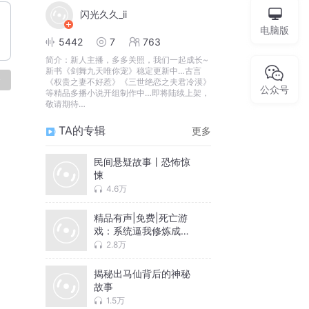
闪光久久_ii
电脑版
5442
7
763
简介：
新人主播，多多关照，我们一起成长~
新书《剑舞九天唯你宠》稳定更新中…古言
论
《权贵之妻不好惹》《三世绝恋之夫君冷漠》
公众号
等精品多播小说开组制作中…即将陆续上架，
敬请期待…
TA的专辑
更多
民间悬疑故事丨恐怖惊
悚
4.6万
精品有声|免费|死亡游
戏：系统逼我修炼成鬼
仙
2.8万
揭秘出马仙背后的神秘
故事
1.5万