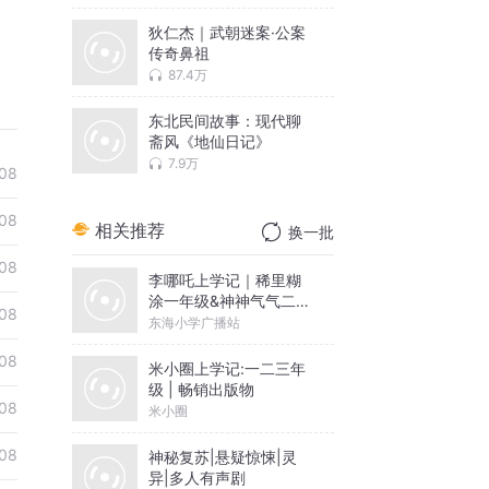
狄仁杰｜武朝迷案·公案
传奇鼻祖
87.4万
东北民间故事：现代聊
斋风《地仙日记》
7.9万
08
08
相关推荐
换一批
08
李哪吒上学记｜稀里糊
涂一年级&神神气气二年
08
级
东海小学广播站
08
米小圈上学记:一二三年
级 | 畅销出版物
08
米小圈
08
神秘复苏|悬疑惊悚|灵
异|多人有声剧