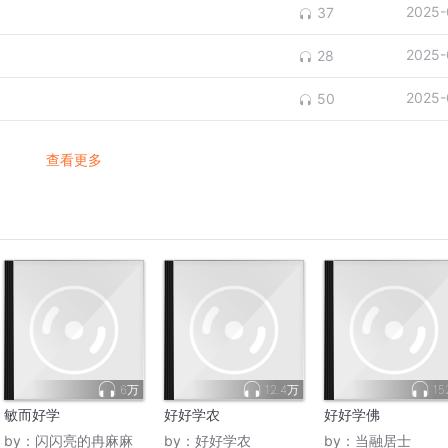
2025-
37
2025-
28
2025-
50
查看更多
6万
12.4万
15
敏而好学
好好学农
好好学佛
by：
闪闪亮的冉麻麻
by：
好好学农
by：
当融居士