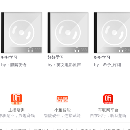
239
368
2.
好好学习
好好学习
好好学习
by：
麒麟夜语
by：
英文电影原声
by：
希予_许栩
主播培训
小雅智能
车联网平台
兼职副业，兴趣赚钱
智能硬件，连接赋能
自在出行，听我想听