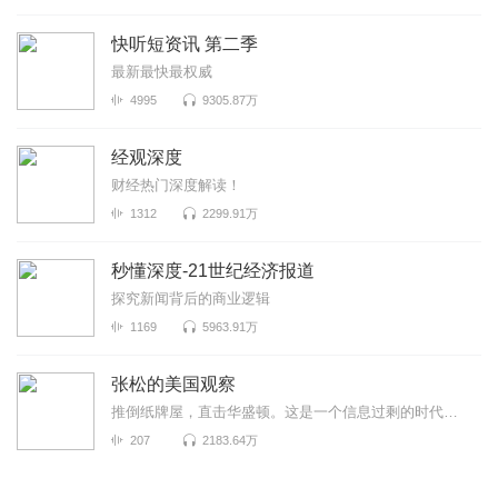
快听短资讯 第二季
最新最快最权威
4995
9305.87万
经观深度
财经热门深度解读！
1312
2299.91万
秒懂深度-21世纪经济报道
探究新闻背后的商业逻辑
1169
5963.91万
张松的美国观察
推倒纸牌屋，直击华盛顿。这是一个信息过剩的时代，也是一个真相迷离的时代。美国既是中国发展最重要的...
207
2183.64万