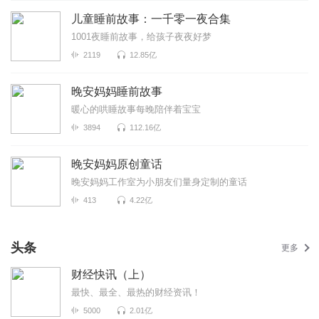
儿童睡前故事：一千零一夜合集
1001夜睡前故事，给孩子夜夜好梦
2119
12.85亿
晚安妈妈睡前故事
暖心的哄睡故事每晚陪伴着宝宝
3894
112.16亿
晚安妈妈原创童话
晚安妈妈工作室为小朋友们量身定制的童话
413
4.22亿
头条
更多
财经快讯（上）
最快、最全、最热的财经资讯！
5000
2.01亿