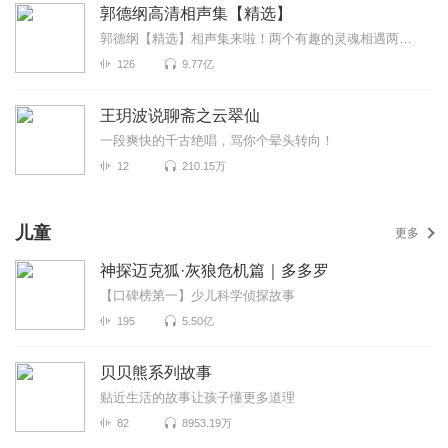
郭德纲高清相声集【精选】
郭德纲【精选】相声集来啦！两个有趣的灵魂相遇两个可爱的演员同台郭德纲+于谦=无限快乐！作为德云社...
126
9.77亿
王玥波说聊斋之云翠仙
一段爽快的千古绝唱，骂你个晕头转向！
12
210.15万
儿童
更多
神探迈克狐·灰狼危机篇｜多多罗
【口碑榜第一】少儿科学侦探故事
195
5.50亿
贝贝熊系列故事
贴近生活的故事让孩子懂更多道理
82
8953.19万