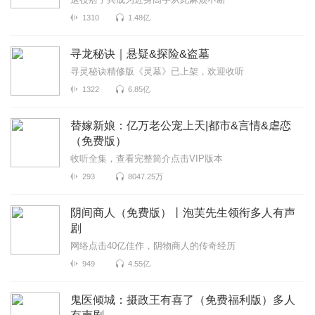
1310
1.48亿
寻龙秘诀｜悬疑&探险&盗墓
寻灵秘诀精修版《灵墓》已上架，欢迎收听
1322
6.85亿
替嫁新娘：亿万老公宠上天|都市&言情&虐恋
（免费版）
收听全集，查看完整简介点击VIP版本
293
8047.25万
阴间商人（免费版）丨泡芙先生领衔多人有声
剧
网络点击40亿佳作，阴物商人的传奇经历
949
4.55亿
鬼医倾城：摄政王有喜了（免费福利版）多人