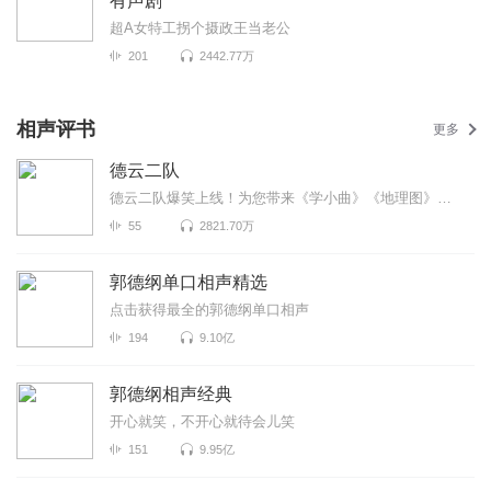
有声剧
超A女特工拐个摄政王当老公
201
2442.77万
相声评书
更多
德云二队
德云二队爆笑上线！为您带来《学小曲》《地理图》《歌曲漫谈》等高能相声！各种爆笑包袱等你解锁！一次...
55
2821.70万
郭德纲单口相声精选
点击获得最全的郭德纲单口相声
194
9.10亿
郭德纲相声经典
开心就笑，不开心就待会儿笑
151
9.95亿