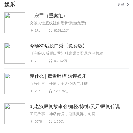
娱乐
更多
十宗罪（重案组）
突破人性底线让你毛骨悚然(免费)
171
9225.12万
今晚80后脱口秀【免费版】
《今晚80后脱口秀》独家爆笑登录喜马拉雅
76
960.52万
评什么 | 毒舌吐槽 辣评娱乐
五分钟毒舌开喷，全方位热点吐槽
287
1293.32万
刘老汉民间故事会/鬼怪/惊悚/灵异/民间传说
民间故事，神话传说，鬼怪灵异，免费
3679
1.63亿