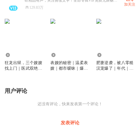
听精品有声，关注善读文学！全部专辑VIP免费无限畅听！
加关注
129.83万
194.62万
376.44万
79.91万
狂龙出狱，三个嫂嫂
表嫂的秘密｜温柔表
肥妻逆袭，被八零糙
找上门｜医武双绝｜
嫂｜都市暧昧｜爆款
汉宠爆了｜年代｜重
绝世邪医｜爽文
爽文
生｜甜爽在线
用户评论
还没有评论，快来发表第一个评论！
发表评论