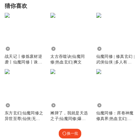
猜你喜欢
2.82万
1894.58万
78.94万
战天记丨修炼废材逆
太古吞噬诀|仙魔同
仙魔同修 | 修真玄幻 |
袭丨仙魔同修丨诛仙
修|热血玄幻|爽文
武侠仙侠 |多人有声
神尊丨玄幻封神
剧
5.76万
842.66万
228.04万
东方玄幻|仙魔同修之
摊牌了，我就是天选
仙魔同修：席卷神魔
异世至尊|仙侠|无限
之子|仙魔同修|爆笑
修真界|热血玄幻|爆
流|免费
仙侠|流浪著|vip免费
款爽文|重生逆袭|扮
猪吃虎|仙侠精品
换一批