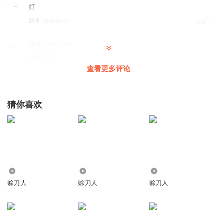
好
回复
2026-07-13
0
听友529625864
日报大厦？
查看更多评论
回复
2026-02-01
0
猜你喜欢
770
1.45万
407.56万
赊刀人
赊刀人
赊刀人