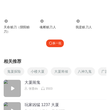
145.94万
3085
92.88万
天命赊刀（阴阳赊
魂断赊刀人
我是赊刀人
刀）
换一批
相关推荐
鬼厦探险
小楼大厦
大厦将倾
八神九鬼
广厦
大厦闹鬼
张晋ds
3503
玩家凶猛 1237 大厦