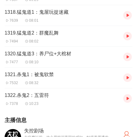
1318.猛鬼道1：鬼屋玩捉迷藏
7639
08:01
1319.猛鬼道2：群魔乱舞
7494
08:02
1320.猛鬼道3：养尸位+大棺材
7477
08:10
1321.杀鬼1：被鬼软禁
7532
08:32
1322.杀鬼2：五雷符
7378
10:23
主播信息
失控剧场