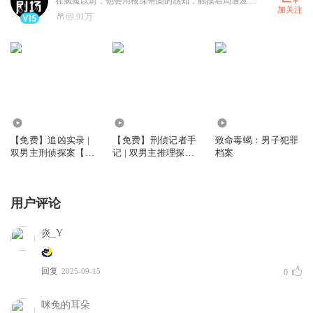
在疯魔以前，他会用根深蒂固的感知，触摸着周遭发生的，未发生的事件，然后终有一日，发现自己做的原本合乎情理的事，都是错的。
加关注
69.91万
15.00万
12.49万
10.38万
【免费】追凶实录 |
【免费】刑侦记者手
致命毒蝎：男子犯罪
双男主刑侦探案【多
记 | 双男主推理探案|
档案
人有声剧】
多人有声剧
用户评论
炎_Y
回复
2025-09-15
0
咪兔的耳朵