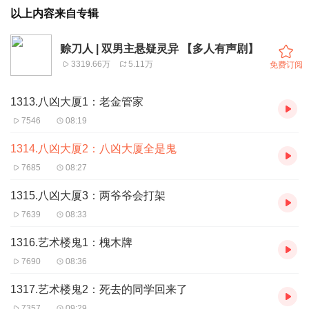
以上内容来自专辑
赊刀人 | 双男主悬疑灵异 【多人有声剧】
3319.66万
5.11万
免费订阅
1313.八凶大厦1：老金管家
7546
08:19
1314.八凶大厦2：八凶大厦全是鬼
7685
08:27
1315.八凶大厦3：两爷爷会打架
7639
08:33
1316.艺术楼鬼1：槐木牌
7690
08:36
1317.艺术楼鬼2：死去的同学回来了
7357
09:29