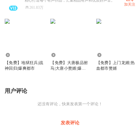
精心打造每个有声作品，汇集精品有声和优质好声音。
加关注
261.83万
3.69万
3.56万
7.90万
【免费】地狱狂兵|战
【免费】大唐极品驸
【免费】上门龙婿|热
神回归|爆爽都市
马|大唐小赘婿|爆笑|
血都市赘婿
神医
用户评论
还没有评论，快来发表第一个评论！
发表评论