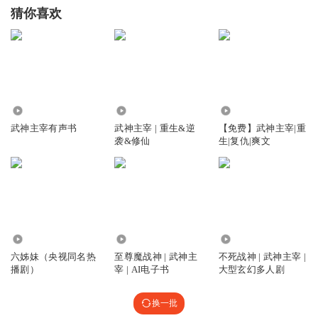
猜你喜欢
14.10万
21.77万
5444
武神主宰有声书
武神主宰 | 重生&逆
【免费】武神主宰|重
袭&修仙
生|复仇|爽文
9.32万
4900
284.56万
六姊妹（央视同名热
至尊魔战神 | 武神主
不死战神 | 武神主宰 |
播剧）
宰 | AI电子书
大型玄幻多人剧
换一批