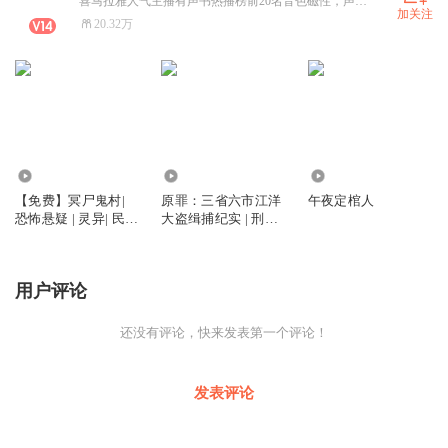
喜马拉雅人气主播有声书热播榜前20名音色磁性，声线多变。将作品演绎的声情并貌，令人身临其境。曾有作品创造了上架四个月4000万播放量的记录。
加关注
20.32万
29.42万
3073
28.88万
【免费】冥尸鬼村|
原罪：三省六市江洋
午夜定棺人
恐怖悬疑 | 灵异| 民间
大盗缉捕纪实 | 刑侦
故事
纪实 | 悬疑推理 | 犯
罪心理 | 牛伯成作品
用户评论
还没有评论，快来发表第一个评论！
发表评论