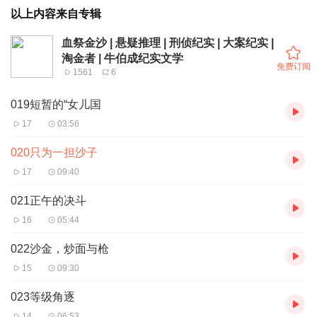
以上内容来自专辑
血祭金沙 | 悬疑推理 | 刑侦纪实 | 大案纪实 |
淘金者 | 牛伯成纪实文学
免费订阅
1561
6
019短暂的“女儿国
17
03:56
020只为一担沙子
17
09:40
021正午的决斗
16
05:44
022沙金，炒面与枪
15
09:30
023等级角逐
14
06:53