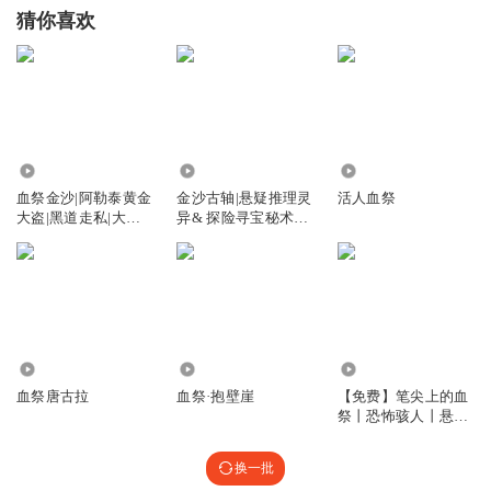
猜你喜欢
3295
127.42万
1.96万
血祭金沙|阿勒泰黄金
金沙古轴|悬疑推理灵
活人血祭
大盗|黑道走私|大案
异& 探险寻宝秘术｜
纪实|悬疑
金沙三星堆古遗迹&
未解之谜
4433
13.81万
27.64万
血祭唐古拉
血祭·抱壁崖
【免费】笔尖上的血
祭丨恐怖骇人丨悬疑
推理丨诡异
换一批