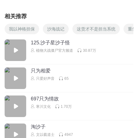
相关推荐
我以神格担保
沙海战记
这货才不是担当系统
重生
125.沙子星沙子怪
植物大战僵尸官方频道
30.87万
只为相爱
只爱好声音
65
697只为情故
寒川文化
1.70万
淘沙子
文以载道士
4947