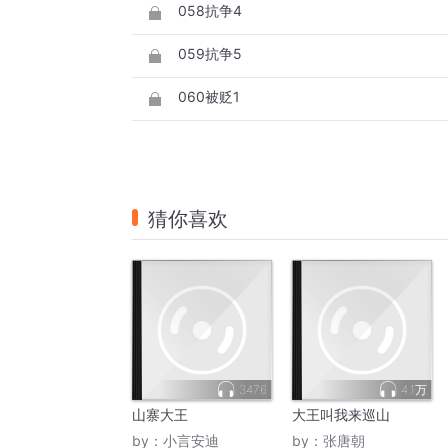
058抗争4
059抗争5
060被贬1
猜你喜欢
3476
4.1万
山寨大王
大王叫我来巡山
by：
小言安迪
by：
张唐朝