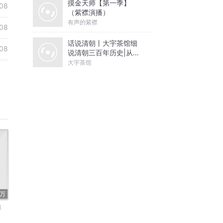
摸金天师【第一季】
08
（紫襟演播）
有声的紫襟
08
话说清朝丨大宇茶馆细
08
说清朝三百年历史|从努
尔哈赤到末代皇帝溥仪|
大宇茶馆
康熙雍正乾隆
5万
山