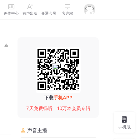
创作中心
有声出版
开通会员
客户端
下载
手机APP
7天免费畅听
10万本会员专辑
手机版
声音主播