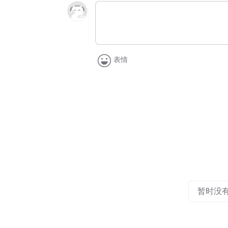
表情
暂时没