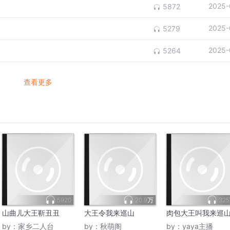
2025-
5872
2025-
5279
2025-
5264
查看更多
5920
20.9万
32
山曲儿大王靳丑丑
大王令我来巡山
肉包大王叫我来巡
by：
家乡二人台
by：
秋萌阁
by：
yaya主播