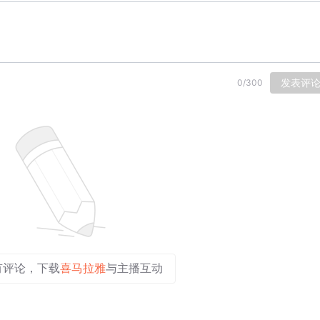
发表评
0
/
300
有评论，下载
喜马拉雅
与主播互动