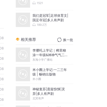
1521
我们是冠军|足球体育文|
国足夺冠|多人有声剧
189.2万
08
相关推荐
换一批
08
李哪吒上学记｜稀里糊
涂一年级&神神气气二年
08
级
东海小学广播站
08
米小圈上学记:一二三年
级 | 畅销出版物
08
米小圈
神秘复苏|悬疑惊悚|灵
08
异|多人有声剧
北冥有声
08