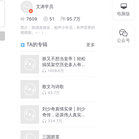
文涛学员
电脑版
7609
51
95.7万
简介：
朗诵发烧友，相声小学员，有声世界的
萌萌新。~：）
论
公众号
TA的专辑
更多
朕又不想当皇帝丨轻松
搞笑架空历史多人有声
剧
1408.4万
散文与诗歌
43.7万
刘少奇真情实录 | 刘少
奇传，还原伟人真实一
生
334.7万
三国群英