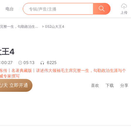
电台
上传
>
毛泽东传丨名著典藏版丨讲述伟大领袖毛主席完整一生，勾勒政治生涯与个人生活境况丨权威专家撰写
052山大王4
大王4
:00:27
05:13
6225
东传丨名著典藏版丨讲述伟大领袖毛主席完整一生，勾勒政治生涯与个
威专家撰写
元/天 立即开通
喜欢
下载
分享