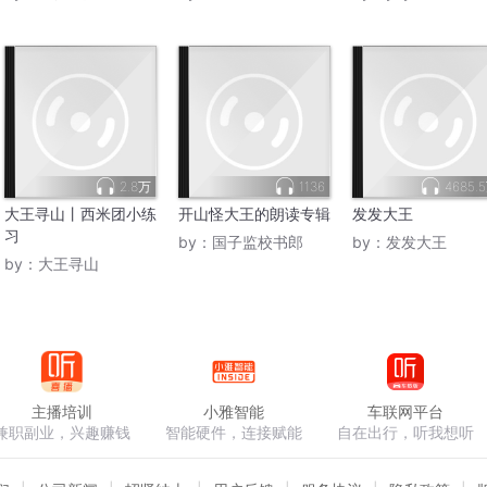
2.8万
1136
4685.
大王寻山丨西米团小练
开山怪大王的朗读专辑
发发大王
习
by：
国子监校书郎
by：
发发大王
by：
大王寻山
主播培训
小雅智能
车联网平台
兼职副业，兴趣赚钱
智能硬件，连接赋能
自在出行，听我想听