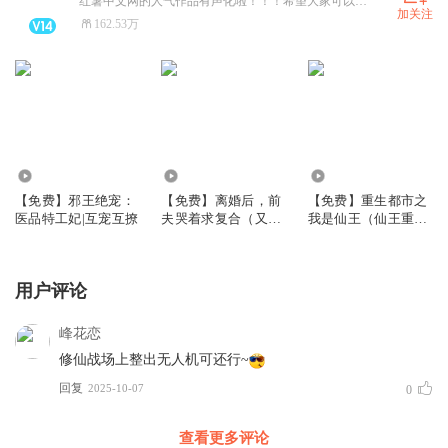
红薯中文网的人气作品有声化啦！！！希望大家可以喜欢、多多支持~
加关注
162.53万
5.87万
6.31万
28.78万
【免费】邪王绝宠：
【免费】离婚后，前
【免费】重生都市之
医品特工妃|互宠互撩
夫哭着求复合（又
我是仙王（仙王重
名：婚然不觉爱上
生）
你）
用户评论
峰花恋
修仙战场上整出无人机可还行~
回复
2025-10-07
0
查看更多评论