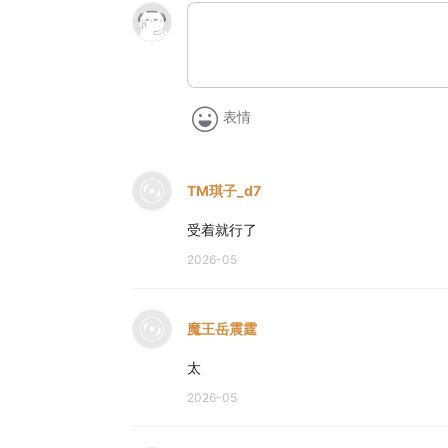
表情
TM琪子_d7
受着就行了
2026-05
魔王岳震霆
太
2026-05