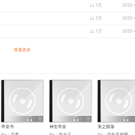
1万
2025-
1万
2025-
1万
2025-
查看更多
7.2万
10.8万
25
帝皇书
神玄帝皇
美之陨落
by：
灵書
by：
炼金王
by：
是鱼尾裙啊