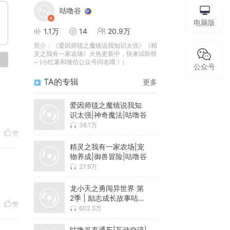
咕噜谷
电脑版
1.1万
14
20.9万
简介：
《爱因师毯之魔镜说我知识太强》《精
灵之我有一家农场》火热更新中，快来试听呀
论
~ (小红薯和微信公众号同名哦！）
公众号
TA的专辑
更多
爱因师毯之魔镜说我知
识太强|神奇魔法|咕噜谷
36.1万
赞
精灵之我有一家农场|宠
物养成|御兽冒险|咕噜谷
27.9万
龙小天之勇闯异世界 第
2季 | 励志成长故事咕噜
赞
谷
602.5万
咕噜谷直通车|互动交流|