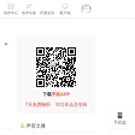
创作中心
有声出版
开通会员
客户端
下载
手机APP
7天免费畅听
10万本会员专辑
手机版
声音主播