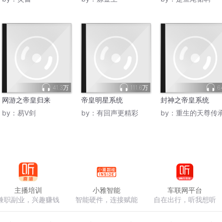
41.3万
111.6万
6
网游之帝皇归来
帝皇明星系统
封神之帝皇系统
by：
易V剑
by：
有回声更精彩
by：
重生的天尊传
主播培训
小雅智能
车联网平台
兼职副业，兴趣赚钱
智能硬件，连接赋能
自在出行，听我想听