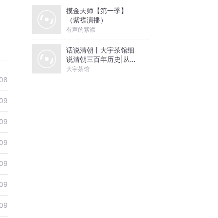
摸金天师【第一季】
（紫襟演播）
有声的紫襟
话说清朝丨大宇茶馆细
说清朝三百年历史|从努
尔哈赤到末代皇帝溥仪|
大宇茶馆
康熙雍正乾隆
08
09
09
09
09
09
09