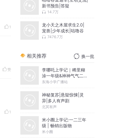
新书预告|答疑
14.7万
龙小天之木屋求生2.0|
1
宠兽|少年成长|咕噜谷
7476.7万
相关推荐
换一批
李哪吒上学记｜稀里糊
赞
涂一年级&神神气气二年
级
东海小学广播站
神秘复苏|悬疑惊悚|灵
异|多人有声剧
北冥有声
1
米小圈上学记:一二三年
级 | 畅销出版物
米小圈