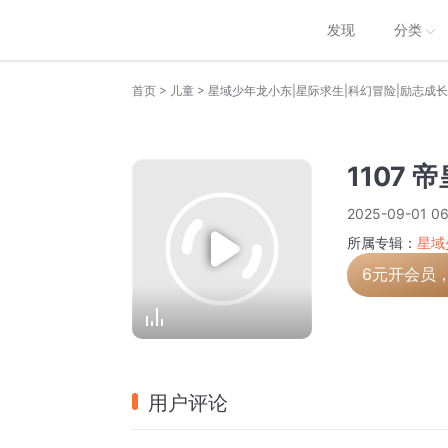
发现
分类
>
>
首页
儿童
星域少年龙小东|星际求生|科幻冒险|励志成
1107 
2025-09-01 06
所属专辑：
星域
6元开会员
用户评论