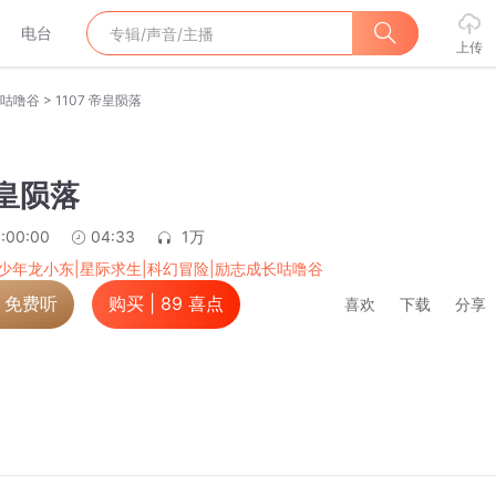
电台
上传
>
长咕噜谷
1107 帝皇陨落
帝皇陨落
:00:00
04:33
1万
少年龙小东|星际求生|科幻冒险|励志成长咕噜谷
，免费听
购买 |
89
喜点
喜欢
下载
分享