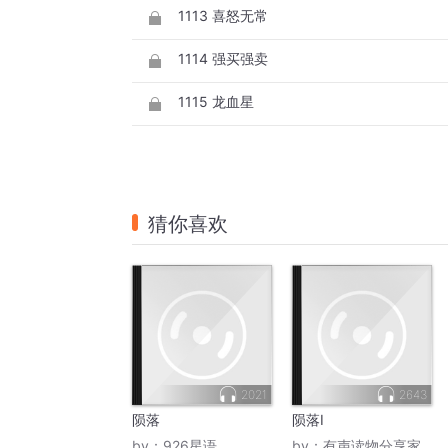
1113 喜怒无常
1114 强买强卖
1115 龙血星
猜你喜欢
2021
2643
陨落
陨落I
by：
926星语
by：
有声读物分享家