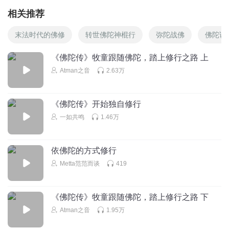
相关推荐
末法时代的佛修
转世佛陀神棍行
弥陀战佛
佛陀说
《佛陀传》牧童跟随佛陀，踏上修行之路 上
Atman之音
2.63万
《佛陀传》开始独自修行
一如共鸣
1.46万
依佛陀的方式修行
Metta范范而谈
419
《佛陀传》牧童跟随佛陀，踏上修行之路 下
Atman之音
1.95万