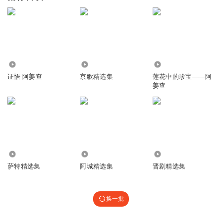
2.64万
18.17万
1189
证悟 阿姜查
京歌精选集
莲花中的珍宝——阿
姜查
6906
13.87万
3.56万
萨特精选集
阿城精选集
晋剧精选集
换一批