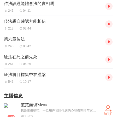
传法讀經能體會法的實相嗎
241
04:11
传法親自確認方能相信
213
02:44
第六章传法
243
03:42
证法在死之前先死
261
06:25
证法將目標集中在涅槃
541
10:17
主播信息
范范而谈Metta
我是主播范范，一位用声音陪伴您的心理咨询师与家庭教育导师。我将现代心理学与原始佛教的智慧相融合，擅长引导您通过正念禅修，照见烦恼的根源，在纷扰的生活中安顿身心，找到养育与自愈的力量。 在这里，愿以专业与体悟，陪伴您走出困境，活出从容与智慧。
加关注
3.40万