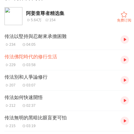
阿姜查尊者精选集
5.64万
154
免费订阅
传法以堅持與忍耐來承擔困難
234
04:05
传法佛陀時代的修行生活
229
03:58
传法別和人爭論修行
207
03:07
传法如何快速開悟
212
02:37
传法無明的黑暗比眼盲更可怕
215
03:19