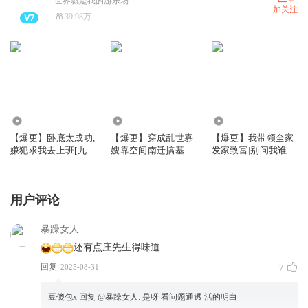
世界就是我的游乐场
加关注
39.98万
2005.45万
1361.85万
970.27万
【爆更】卧底太成功,
【爆更】穿成乱世寡
【爆更】我带领全家
嫌犯求我去上班[九
嫂靠空间南迁搞基建
发家致富|别问我谁是
零]|姣姣布丙火白夜
丨全家提前两年准备
迪斯科姣姣兮
大逃荒原班人马丨多
人有声剧
用户评论
暴躁女人
还有点庄先生得味道
回复
2025-08-31
7
豆傻包x
回复 @
暴躁女人
:
是呀 看问题通透 活的明白