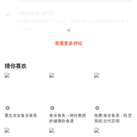
对舞染笙语_姣气宝
师雁行没有把师父说出去，大家的第一反应都是读书人拿不
出手
回复
2025-08-31
4
查看更多评论
对舞染笙语_姣气宝
裴远山和徒弟的不按常理出牌把苏北海整不会了
猜你喜欢
回复
2025-08-31
4
Yirgarcheffe
不是一路人，所以说话累
回复
2025-10-10
3
11.04万
1.80万
7099
微漭
重生农女食全食美
食全食美～艳玲教授
免费|食全食美：吃货
的健康饮食课
系统|古代言情
这两人一碰头，我就笑个不停了！！！
这对话忒幽默
了，哈哈哈哈。没给钱………