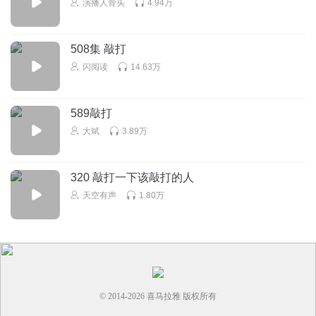
演播人骨头
4.94万
子重月
着实搞不懂这些文人
508集 敲打
回复
2026-04-30
0
闪阅读
14.63万
589敲打
大斌
3.89万
320 敲打一下该敲打的人
天空有声
1.80万
© 2014-
2026
喜马拉雅 版权所有