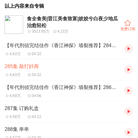
以上内容来自专辑
食全食美|晋江美食致富|姣姣兮白夜少地瓜
治愈轻松
免费订阅
3513.95万
4.23万
【年代刑侦完结佳作《香江神探》墙裂推荐】284集 掉马
4.63万
04:32
285集 敲打奸商
4.63万
04:32
【年代刑侦完结佳作《香江神探》墙裂推荐】286集 签订合同
4.69万
04:06
287集 订购礼盒
4.58万
04:12
288集 串串
4.57万
04:25