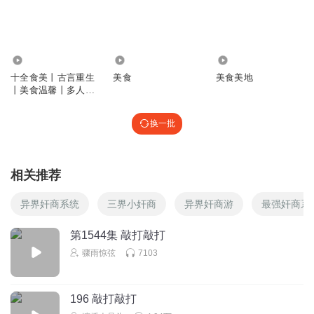
回复
2026-05-30
2
福气满宝
苏北海笑死我了哈哈哈
76.71万
9.46万
150.09万
回复
十全食美丨古言重生
美食
美食美地
2025-08-31
2
丨美食温馨丨多人有
声剧
听友264982177
换一批
本來就是你自己小題大做嘛
回复
2025-09-07
2
相关推荐
豆子13
哈哈哈，没一个正常的徒弟
异界奸商系统
三界小奸商
异界奸商游
最强奸商系
回复
2025-09-22
2
第1544集 敲打敲打
骤雨惊弦
7103
姣糖罐里的猫_姣气宝
为姣姣打卡
回复
2025-08-31
0
196 敲打敲打