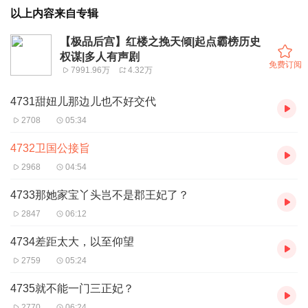
以上内容来自专辑
【极品后宫】红楼之挽天倾|起点霸榜历史
权谋|多人有声剧
免费订阅
7991.96万
4.32万
4731甜妞儿那边儿也不好交代
2708
05:34
4732卫国公接旨
2968
04:54
4733那她家宝丫头岂不是郡王妃了？
2847
06:12
4734差距太大，以至仰望
2759
05:24
4735就不能一门三正妃？
2770
06:24