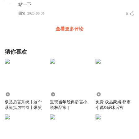
站一下
回复
2025-08-31
0
查看更多评论
猜你喜欢
194.19万
25.76万
2.82万
极品后宫系统丨这个
重现当年经典后宫小
免费|极品豪婿|都市
系统挺厉害呀丨爆笑
说极品家丁
小说&暧昧后宫