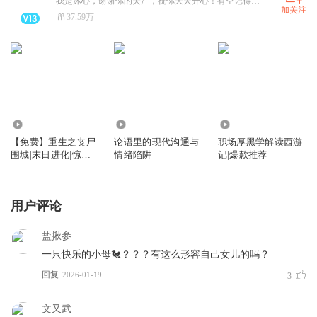
我是沐心，谢谢你的关注，祝你天天开心！有空记得来听我的书！
加关注
37.59万
11.95万
9703
7.61万
【免费】重生之丧尸
论语里的现代沟通与
职场厚黑学解读西游
围城|末日进化|惊险
情绪陷阱
记|爆款推荐
恐怖|末世求生
用户评论
盐揪参
一只快乐的小母🐔？？？有这么形容自己女儿的吗？
回复
2026-01-19
3
文又武