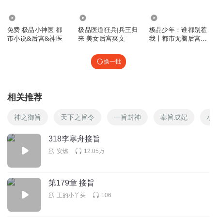
3.03万
27.48万
1.27万
免费|极品小神医|都
极品医道狂兵|兵王归
极品少年：谁都别惹
市小说&后宫&神医
来 美女后宫爽文
我丨都市无脑后宫爽
文
换一批
相关推荐
神之御旨
天下之旨令
一旨封神
奉旨成妃
小
318李寒舟接旨
安燃
12.05万
第179章 接旨
王的小丫头
106