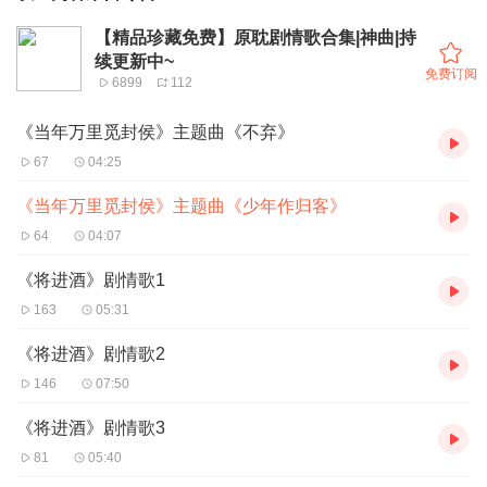
【精品珍藏免费】原耽剧情歌合集|神曲|持
续更新中~
免费订阅
6899
112
《当年万里觅封侯》主题曲《不弃》
67
04:25
《当年万里觅封侯》主题曲《少年作归客》
64
04:07
《将进酒》剧情歌1
163
05:31
《将进酒》剧情歌2
146
07:50
《将进酒》剧情歌3
81
05:40