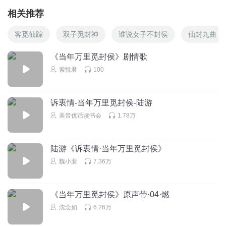
相关推荐
客觅仙踪
双子觅封神
谁说女子不封侯
仙封九曲
《当年万里觅封侯》剧情歌
紫悦君
100
诉衷情-当年万里觅封侯-陆游
美音优话读书会
1.78万
陆游《诉衷情·当年万里觅封侯》
魏小裴
7.36万
《当年万里觅封侯》原声带·04·燃
沈念如
6.26万