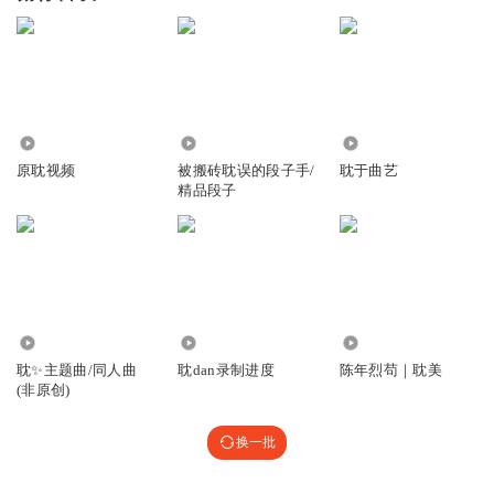
1.44万
15.63万
7865
原耽视频
被搬砖耽误的段子手/
耽于曲艺
精品段子
5.74万
4.03万
6.99万
耽✨主题曲/同人曲
耽dan录制进度
陈年烈苟｜耽美
(非原创)
换一批