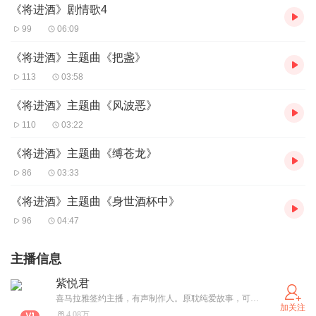
《将进酒》剧情歌4
99
06:09
《将进酒》主题曲《把盏》
113
03:58
《将进酒》主题曲《风波恶》
110
03:22
《将进酒》主题曲《缚苍龙》
86
03:33
《将进酒》主题曲《身世酒杯中》
96
04:47
主播信息
紫悦君
喜马拉雅签约主播，有声制作人。原耽纯爱故事，可甜可咸。小耳朵们，不要错过哦~~
加关注
4.08万