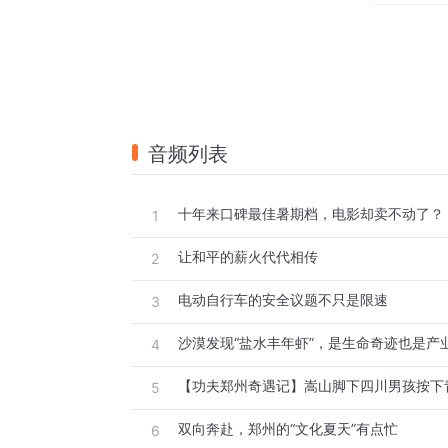
让和平的信念在人们心中更加牢固。
把“坚持和平发展道路”写入宪法；积极参与
常任理事国，持续提供国际维和等公共安全
设性作用……中国方案与中国行动，为世界
“和平来之不易，和平必须捍卫。”“传承历
音频列表
80年前，不同信仰、制度的国家和人民团
利。
十年来口碑最佳暑期档，电影却卖不动了？
1
80年后，当我们再次纪念这一光荣伟大的
遍安全的光明未来进发。
让和平的薪火代代相传
2
电动自行车的安全议题不只是限速
3
沙漠发现“盐水丰年虾”，是生命奇迹也是产
4
【功夫郑州奇遇记】嵩山脚下四川男孩按下青
5
双向奔赴，郑州的“文化夏天”有点忙
6