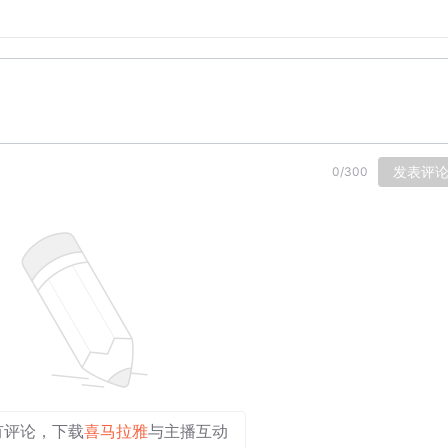
张，永远不会把自身曾经经历过的悲惨遭遇强加给其他民族。
苦难遭遇中得出的必然结论，更植根于中华民族“天下太平”“
观雅典卫城博物馆时，在“沉思的雅典娜”浮雕前驻足。“她在思考战
观的时任希腊总统帕夫洛普洛斯讲起“止戈为武”的中国智慧。
、‘天下为公’、‘和谐万邦’的理念。中国绝不会搞国强必霸，也不
发表评
0
/
300
种文化基因，也没有这种野心。”前一天的中希两国元首会谈中
家之一，却从未殖民和侵略他国。中华文明突出的和平性，从根
展的贡献者、国际秩序的维护者。
望世界各国共同走和平发展道路，让和平的阳光永远普照人类生
世界和平力量的发展壮大——
同、综合、合作、可持续的安全观，弘扬和平、发展、公平、正
有评论，下载
喜马拉雅
与主播互动
倡议，呼吁统筹应对传统和非传统安全威胁……中国理念与中国