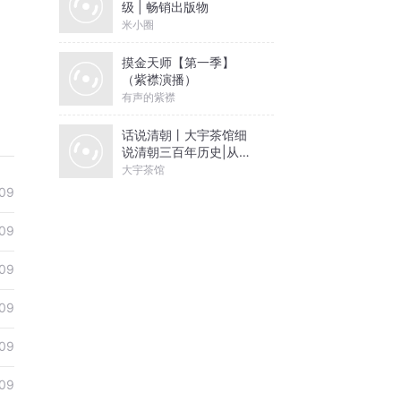
级 | 畅销出版物
米小圈
安理会
摸金天师【第一季】
发挥建
（紫襟演播）
有声的紫襟
”
话说清朝丨大宇茶馆细
伟大胜
说清朝三百年历史|从努
尔哈赤到末代皇帝溥仪|
大宇茶馆
康熙雍正乾隆
09
平、普
09
09
09
09
09