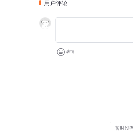
用户评论
到哪一步，中国都永远不称霸、永远不搞扩
这一庄严承诺，不仅是中国人民从近代以后
同”理想的文明传承。
2019年11月12日，习近平主席在希腊参
义究竟何在。”交流中，习近平主席向陪同参
“中国人自古以来信奉‘己所不欲，勿施于人’
表情
输我赢的零和游戏，因为中国人从来没有这
平主席这样强调。
历史上，中国曾经长期是世界上最强大的国
定了中国始终是世界和平的建设者、全球发
“中国将坚定不移走和平发展道路，并且希
球。”
世界愈发清晰地看到：中国的发展壮大，是
积极推动构建人类命运共同体，倡导践行共
暂时没
主、自由的全人类共同价值，提出全球安全