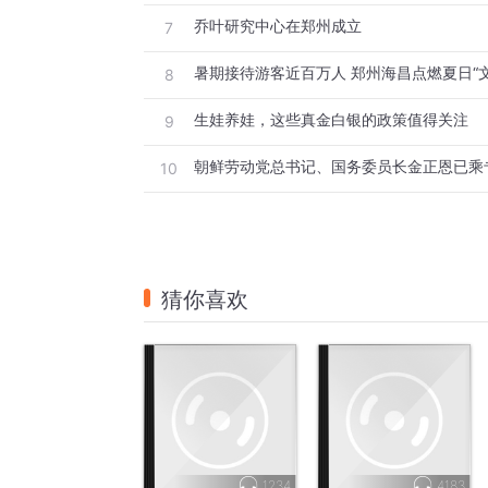
乔叶研究中心在郑州成立
7
暑期接待游客近百万人 郑州海昌点燃夏日“文
8
生娃养娃，这些真金白银的政策值得关注
9
朝鲜劳动党总书记、国务委员长金正恩已乘
10
猜你喜欢
1234
4183