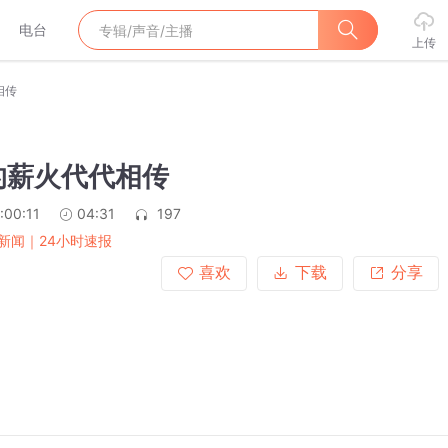
电台
上传
相传
的薪火代代相传
:00:11
04:31
197
新闻｜24小时速报
喜欢
下载
分享