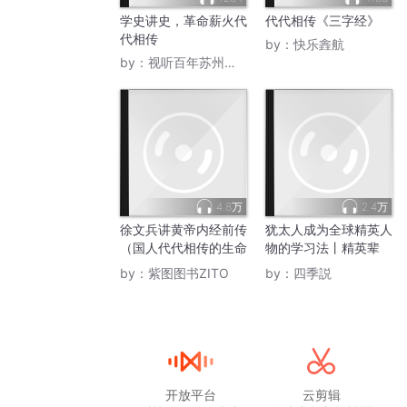
学史讲史，革命薪火代
代代相传《三字经》
代相传
by：
快乐錱航
by：
视听百年苏州党史
4.8万
2.4万
徐文兵讲黄帝内经前传
犹太人成为全球精英人
（国人代代相传的生命
物的学习法丨精英辈
大智慧）
出、财富代代相传，犹
by：
紫图图书ZITO
by：
四季説
太人的教育“塔木德黄
金家庭教育”为什么广
受追捧？
开放平台
云剪辑