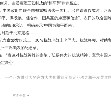
色调、由景泰蓝工艺制成的“和平尊”静静矗立。
0周年，中国政府向联合国郑重赠送这一国礼。出席赠送仪式时，习
求和平、谋发展、促合作、图共赢的愿望和信念”。次日的联合国
动的6项承诺，明确表示“中国为和平而来”。
的时刻于北京定格——
纪念章颁发仪式上，30名抗战老战士老同志、抗战将领、帮助
近平主席颁发的纪念章。
在：“表达对抗战英雄的崇敬，弘扬伟大的抗战精神，宣示中国
定决心”。
量，一个正发展壮大的东方大国郑重宣示坚定不移走和平发展道
苦卓绝的浴血奋战，付出了伤亡超3500万人的巨大民族牺牲，
更多全部
战争胜利作出了巨大贡献。
记忆，对和平有着孜孜不倦的追求。”习近平主席言辞坚定：无