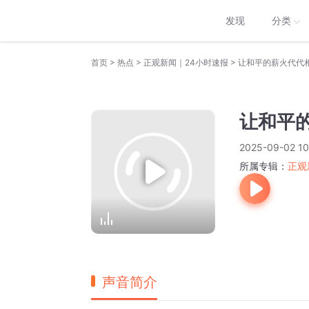
发现
分类
>
>
>
首页
热点
正观新闻｜24小时速报
让和平的薪火代代
让和平
2025-09-02 10
所属专辑：
正观
声音简介