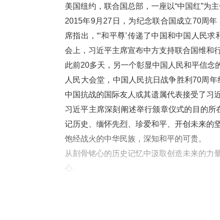
美国纽约，联合国总部，一座以“中国红”为主
2015年9月27日，为纪念联合国成立7
席指出，“‘和平尊’传递了中国和中国人民
会上，习近平主席宣布中方支持联合国维和行
此前20多天，另一个彰显中国人民和平信念
人民大会堂，中国人民抗日战争胜利70周年
中国抗战的国际友人或其遗属代表接受了习
习近平主席深刻阐述举行颁章仪式的目的所
记历史、缅怀先烈、珍爱和平、开创未来的坚
饱经战火的中华民族，深知和平的可贵。
从刻骨铭心的历史记忆中汲取创造未来的力
心。
回望历史，中国军民历经14年不屈不挠、艰
得了抗日战争的伟大胜利，为世界反法西斯
“中国人民对战争带来的苦难有着刻骨铭心的