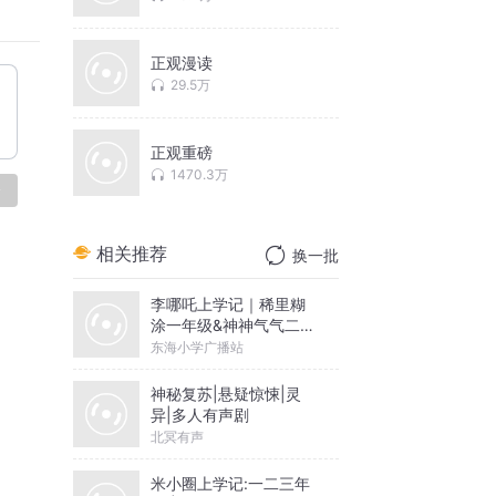
共享大
正观漫读
29.5万
争的意
正观重磅
1470.3万
认同你
论
，习近
相关推荐
换一批
本上决
李哪吒上学记｜稀里糊
涂一年级&神神气气二年
级
东海小学广播站
活的星
神秘复苏|悬疑惊悚|灵
异|多人有声剧
北冥有声
义、民
智慧，
米小圈上学记:一二三年