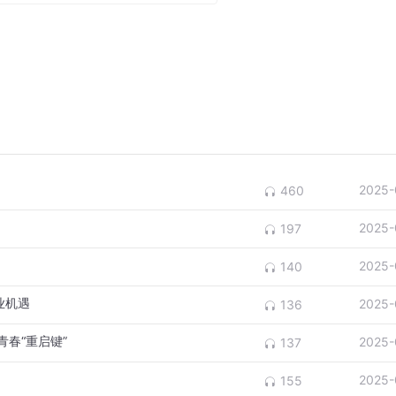
国际军控、裁军和防扩散进程；作为派遣维和人员最多的联合国
产品；为推动伊核、阿富汗、乌克兰等地区热点问题的政治解决
各国共谋和平、共护和平、共享和平贡献力量。
史，不是为了纠结过去，而是要开创未来，让和平的薪火代代相传。
结战斗，赢得了正义战胜邪恶、光明战胜黑暗、进步战胜反动的
2025-
460
胜利，各国人民更应团结协作，推动人类社会的航船向着持久和
2025-
197
2025-
140
业机遇
2025-
136
春“重启键”
2025-
137
2025-
155