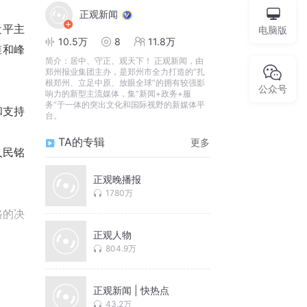
正观新闻
近平主
电脑版
10.5万
8
11.8万
维和峰
简介：
居中、守正、观天下！ 正观新闻，由
郑州报业集团主办，是郑州市全力打造的“扎
根郑州、立足中原、放眼全球”的拥有较强影
公众号
响力的新型主流媒体，集“新闻+政务+服
务”于一体的突出文化和国际视野的新媒体平
和支持
台。
TA的专辑
更多
人民铭
正观晚播报
1780万
路的决
正观人物
804.9万
最终赢
正观新闻 | 快热点
论发展
43.2万