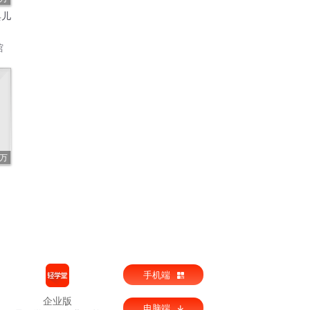
典儿
馆
1万
手机端
企业版
电脑端