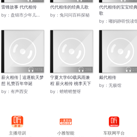
雷锋故事 代代相传
代代相传的经典儿歌
代代相传的宝宝经
歌
by：
盘锦市少年儿童图书馆
by：
兔问问百科探秘
by：
嘟妈静听悦读
1674
288
2.
薪火相传 | 追逐航天梦
宁夏大学60载风雨兼
戴代相传
想 礼赞百年华诞
程 薪火相传 桃李天下
by：
无极馆
by：
有声西安
by：
螃螃螃蟹呀
主播培训
小雅智能
车联网平台