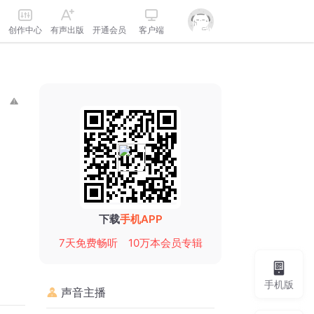
创作中心
有声出版
开通会员
客户端
下载
手机APP
7天免费畅听
10万本会员专辑
手机版
声音主播