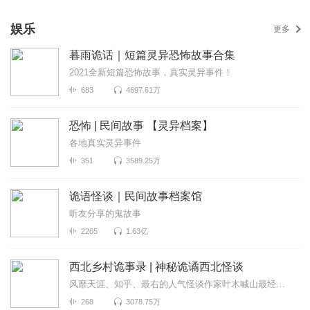
娱乐
更多
暮雨诡话｜短篇灵异恐怖故事合集
2021全新短篇恐怖故事，真实灵异事件！
683
4697.61万
恐怖 | 民间故事 【灵异档案】
各地真实灵异事件
351
3589.25万
诡语怪谈｜民间故事档案馆
听友分享的鬼故事
2265
1.63亿
西北乡村诡事录 | 神秘诡谲西北怪谈
风靡天涯、知乎、最右的人气怪谈作家叶木喊山最经典的民间传说《西北乡村诡事录》...
268
3078.75万