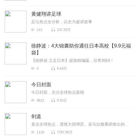
黄健翔讲足球
足坛热点全分析，以史为鉴讲故事
113
137.28万
徐静波：4大锦囊助你通往日本高校【9.9元福
袋】
【徐静波·立足日本】超值精编版，仅售9块9！
4
9.64万
今日封面
今日封面，关注全球热点新闻
4612
9.31亿
剑道
直击全球热点，透视大国博弈。喜马拉雅重磅推出的国际热点时评节目，由《环球时报》执行副主编李剑主讲...
1118
7797.95万