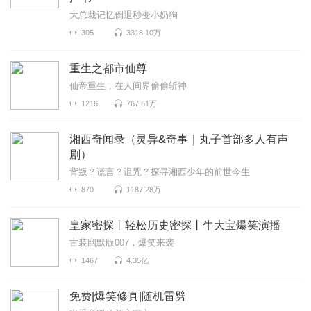
大总裁记忆倒退秒变小奶狗
305
3318.10万
重生之都市仙尊
仙帝重生，在人间界偷偷斩神
1216
767.61万
湘西奇闻录（灵异&奇事｜丸子首部多人有声
剧）
背叛？谎言？诅咒？探寻湘西少年的前世今生
870
1187.28万
皇家密探丨轻松历史密探丨牛大宝爆笑演播
古装幽默版007，爆笑来袭
1467
4.35亿
免费|爆笑修真|随机雷劈