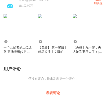
阅米精品有声，Read me!
加关注
192.00万
22.35万
10.74万
7.85万
一个女记者的上位之
【免费】 第一赘婿丨
【免费】九千岁，夫
路|官场情缘|女性谋
精品多播丨女婿的逆
人她又要杀人了！|多
略|红颜知己
袭史
人精品有声剧
用户评论
还没有评论，快来发表第一个评论！
发表评论