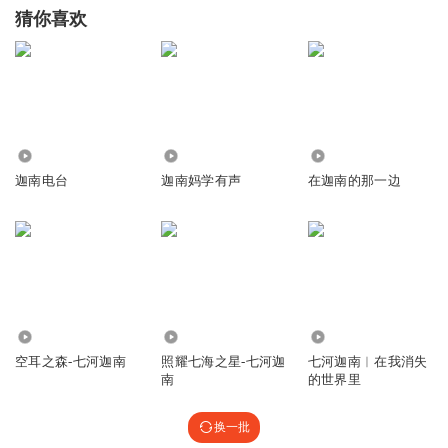
猜你喜欢
8427
5.33万
808
迦南电台
迦南妈学有声
在迦南的那一边
337
325
3543
空耳之森-七河迦南
照耀七海之星-七河迦
七河迦南︱在我消失
南
的世界里
换一批