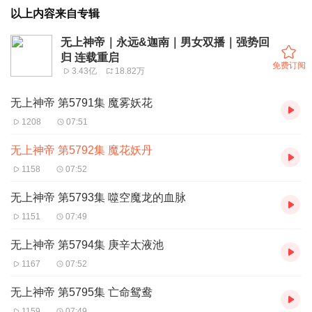
以上内容来自专辑
无上神帝｜永远&迦南｜男女双播｜强势回
归 连载重启
免费订阅
3.43亿
18.82万
无上神帝 第5791集 魔雾妖花
1208
07:51
无上神帝 第5792集 魔花妖丹
1158
07:52
无上神帝 第5793集 噬空魔龙的血脉
1151
07:49
无上神帝 第5794集 庚辛太液池
1167
07:52
无上神帝 第5795集 亡命鸳鸯
1159
07:49