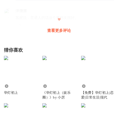
洋溜溜
客观说，普通人的话这个男朋友很好。
回复
2025-09-07
15
查看更多评论
落花流水侬有意
回复 @
洋溜溜
:
是，但是女主是个有野心有梦想，
想要实现自己抱负的大女主思维，是干大事的女强人思维，所以这
种贤妻良母在家带孩子做饭围着男人一辈子天天三点一线打卡上下
猜你喜欢
班的无聊生活是不适合女主的，女主注定不是普通女人，我就是这
样我和女主一样的思维
天青夭夭
这场云雨就看出不和谐呀，这不是女主的命中人
1.73万
64.10万
567
回复
2025-10-17
8
华灯初上
《华灯初上（娱乐
【免费】华灯初上|恋
圈）》by 小厉
爱|日常生活|现代
木母85
回复 @
天青夭夭
:
看你这平论才忽然明白为什么要描写如此
细节