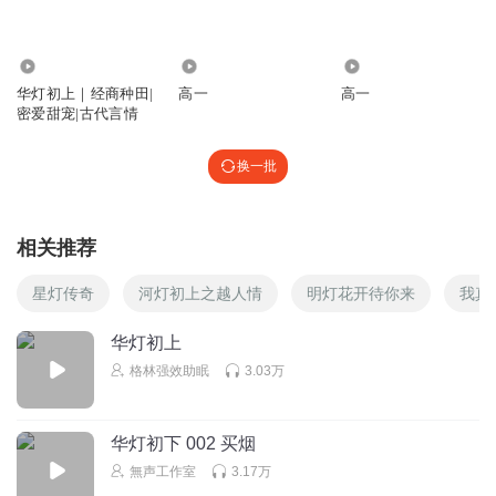
渡了个虞
这有啥不洁的。。。又不是出去乱搞，和确定关系的男女不
14.26万
202
749
是很正常？
华灯初上｜经商种田|
高一
高一
密爱甜宠|古代言情
回复
2025-10-23
9
换一批
林梓喔
女主不洁？？？我有点看不下去了
回复
2025-09-03
6
相关推荐
糖心黑巧
回复 @
林梓喔
:
男主大概率也是谈过恋爱的，虽然没看过
星灯传奇
河灯初上之越人情
明灯花开待你来
我真
小说，这种应该就是熟男熟女类别的小说
华灯初上
酥酥好甜哟
格林强效助眠
3.03万
已经听出这女跟男的不合适，一个循规蹈矩安稳，另一个…
回复
2025-09-05
6
华灯初下 002 买烟
無声工作室
3.17万
落花流水侬有意
回复 @
酥酥好甜哟
:
另一个咋了吗？为啥女人就不