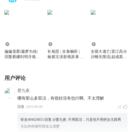
9883.21万
1.70亿
6962.78万
偏偏宠爱|藤萝为枝|
长相思 | 全集畅听 |
女寝大逃亡|晋江高分
涅槃蔡娜刘明月领衔|
杨紫主演影视原著 |
沙雕无限流|赵成晨沈
校园初恋
作者桐华
念如云鹤追
用户评论
爱九夜
哪有那么多双洁，有很好没有也行啊。不太理解
回复
2025-09-08
17
听友494424015
回复 @
爱九夜
:
不用双洁，只是也不用把女主跟男
主以外的描写得这么清楚