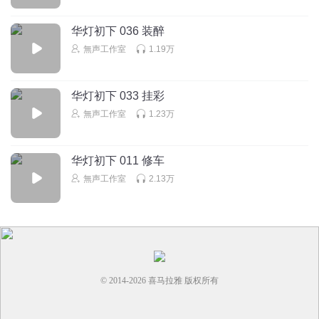
能做事业，女人也可以有自己抱负做一番事业啊，女人有野心有啥
不行的，我就是这样，我理解女主。不是所有女人都是年纪轻轻就
华灯初下 036 装醉
是嫁人生孩子，三点一线打卡上班下班。
無声工作室
1.19万
D丫淇
华灯初下 033 挂彩
人生规划不一样
还有想要双洁的就别听了，又不是校园文
無声工作室
1.23万
回复
2025-12-13
5
宇夕小镇
华灯初下 011 修车
这种情节可以有但是不用详细写啊，可以一笔带过的，毕竟
無声工作室
2.13万
男主不是医生啊！
回复
2025-12-16
3
木母85
回复 @
宇夕小镇
:
主要想表达这个男朋友不是女主命定之人
© 2014-
2026
喜马拉雅 版权所有
糖心黑巧
男朋友目前多好，典型的传统好男人