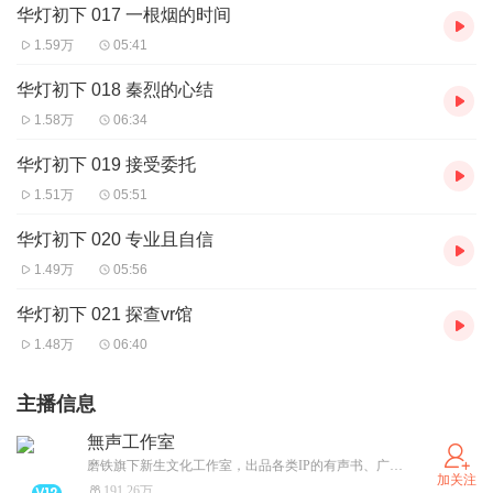
华灯初下 017 一根烟的时间
1.59万
05:41
华灯初下 018 秦烈的心结
1.58万
06:34
华灯初下 019 接受委托
1.51万
05:51
华灯初下 020 专业且自信
1.49万
05:56
华灯初下 021 探查vr馆
1.48万
06:40
主播信息
無声工作室
磨铁旗下新生文化工作室，出品各类IP的有声书、广播剧。 Voice From Silence，此处无声胜有声
加关注
191.26万