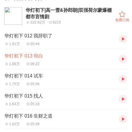
华灯初下|高一雪&孙郎朗|双强荷尔蒙爆棚
都市言情剧
免费订阅
222.92万
8215
华灯初下 012 我辞职了
1.91万
05:44
华灯初下 013 坦白
1.89万
06:22
华灯初下 014 试车
1.75万
05:36
华灯初下 015 找人
1.64万
05:18
华灯初下 016 生财之道
1.62万
05:39