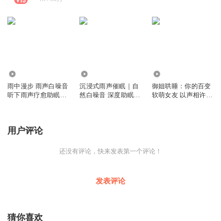
39.51万
97.15万
149.24万
雨中漫步 雨声白噪音
沉浸式雨声催眠｜自
御姐哄睡：你的百变
听下雨声疗愈助眠哄
然白噪音 深度助眠
软萌女友 以声相许｜
睡ASMR
冥想疗愈解压
治愈解压助眠
用户评论
还没有评论，快来发表第一个评论！
发表评论
猜你喜欢