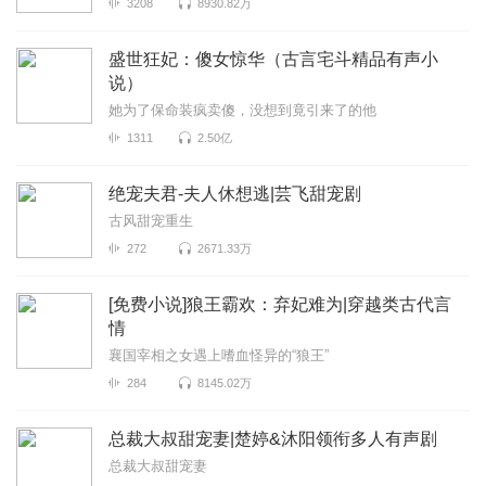
3208
8930.82万
盛世狂妃：傻女惊华（古言宅斗精品有声小
说）
她为了保命装疯卖傻，没想到竟引来了的他
1311
2.50亿
绝宠夫君-夫人休想逃|芸飞甜宠剧
古风甜宠重生
272
2671.33万
[免费小说]狼王霸欢：弃妃难为|穿越类古代言
情
襄国宰相之女遇上嗜血怪异的“狼王”
284
8145.02万
总裁大叔甜宠妻|楚婷&沐阳领衔多人有声剧
总裁大叔甜宠妻