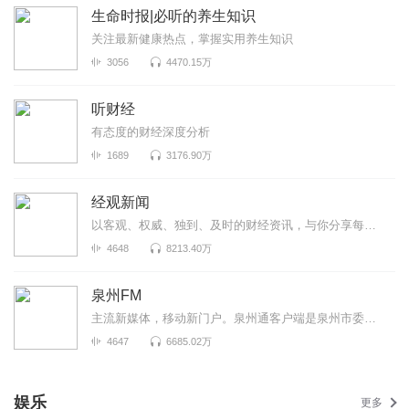
生命时报|必听的养生知识
关注最新健康热点，掌握实用养生知识
3056
4470.15万
听财经
有态度的财经深度分析
1689
3176.90万
经观新闻
以客观、权威、独到、及时的财经资讯，与你分享每个重要时刻！A股每日复盘、大公司财报正在持续更新中！
4648
8213.40万
泉州FM
主流新媒体，移动新门户。泉州通客户端是泉州市委市政府重点扶持、泉州晚报社全力打造的泉州智慧城市移...
4647
6685.02万
娱乐
更多