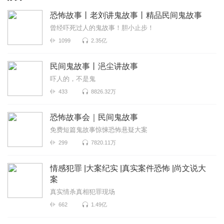
恐怖故事丨老刘讲鬼故事丨精品民间鬼故事
曾经吓死过人的鬼故事！胆小止步！
1099
2.35亿
民间鬼故事丨浥尘讲故事
吓人的，不是鬼
433
8826.32万
恐怖故事会｜民间鬼故事
免费短篇鬼故事惊悚恐怖悬疑大案
299
7820.11万
情感犯罪 |大案纪实 |真实案件恐怖 |尚文说大
案
真实情杀真相犯罪现场
662
1.49亿