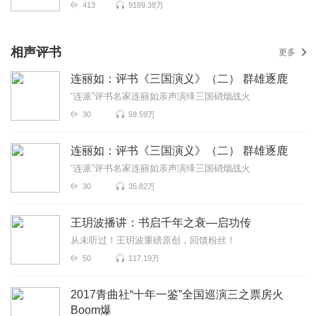
413
9189.38万
相声评书
更多
连丽如：评书《三国演义》（二） 群雄逐鹿
“连派”评书名家连丽如亲声演绎三国硝烟战火
30
59.59万
连丽如：评书《三国演义》（二） 群雄逐鹿
“连派”评书名家连丽如亲声演绎三国硝烟战火
30
35.82万
王玥波播讲：书启千年之衰—启功传
从未听过！王玥波重磅原创，回馈粉丝！
50
117.19万
2017青曲社“十年一鉴”全国巡演三之票房火
Boom爆