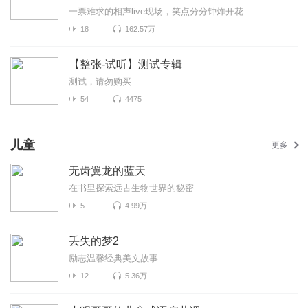
一票难求的相声live现场，笑点分分钟炸开花
18
162.57万
【整张-试听】测试专辑
测试，请勿购买
54
4475
儿童
更多
无齿翼龙的蓝天
在书里探索远古生物世界的秘密
5
4.99万
丢失的梦2
励志温馨经典美文故事
12
5.36万