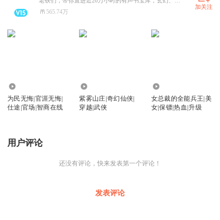
老铁们，带你直进近20万小时的有声书宝库，玄幻、都市、历史、悬疑、言情、出版，应有尽有！
加关注
565.74万
1.01万
35.84万
58.44万
为民无悔|官涯无悔|
紫雾山庄|奇幻仙侠|
女总裁的全能兵王|美
仕途|官场|智商在线
穿越|武侠
女|保镖|热血|升级
用户评论
还没有评论，快来发表第一个评论！
发表评论