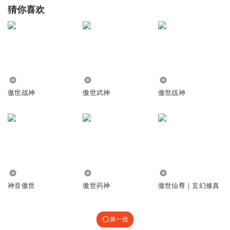
猜你喜欢
15.83万
124.43万
38.17万
傲世战神
傲世武神
傲世战神
294
20.88万
3.35万
神音傲世
傲世药神
傲世仙尊｜玄幻修真
换一批