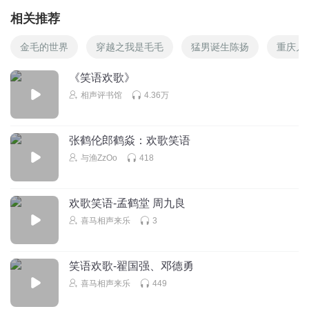
相关推荐
金毛的世界
穿越之我是毛毛
猛男诞生陈扬
重庆儿
《笑语欢歌》
相声评书馆
4.36万
张鹤伦郎鹤焱：欢歌笑语
与渔ZzOo
418
欢歌笑语-孟鹤堂 周九良
喜马相声来乐
3
笑语欢歌-翟国强、邓德勇
喜马相声来乐
449