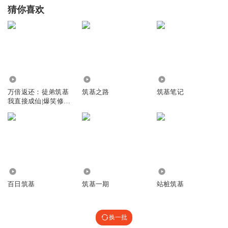
猜你喜欢
3585.77万
1.57万
2.15万
万倍返还：徒弟筑基
筑基之路
筑基笔记
我直接成仙|爆笑修
仙|风凌北
4.89万
3.04万
147
百日筑基
筑基一期
站桩筑基
换一批