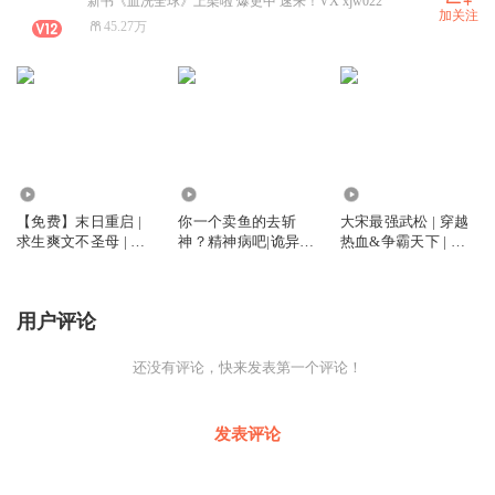
新书《血洗全球》上架啦 爆更中 速来！VX xjw022
加关注
45.27万
6.51万
306.70万
599.25万
【免费】末日重启 |
你一个卖鱼的去斩
大宋最强武松 | 穿越
求生爽文不圣母 | 多
神？精神病吧|诡异难
热血&争霸天下 | 多
人有声剧
杀|爆笑灵异|无敌爽
人有声剧
文|多人有声剧
用户评论
还没有评论，快来发表第一个评论！
发表评论