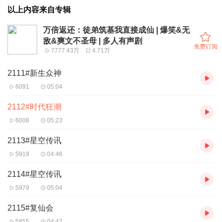
以上内容来自专辑
万倍返还：徒弟筑基我直接成仙 | 爆笑&无
敌&爽文不圣母 | 多人有声剧
免费订阅
7777.43万
4.71万
2111#新生众神
6091
05:04
2112#时代狂潮
6008
05:23
2113#星空传讯
5919
04:46
2114#星空传讯
5979
05:04
2115#复仙会
5855
04:47