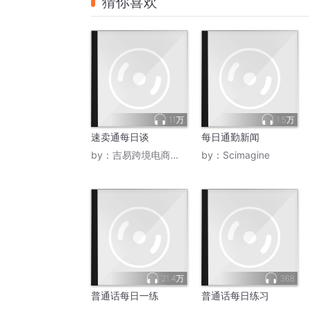
猜你喜欢
11万
1.5万
速卖通每日谈
每日通勤新闻
by：
吉易跨境电商学院
by：
Scimagine
21.4万
368
普通话每日一练
普通话每日练习