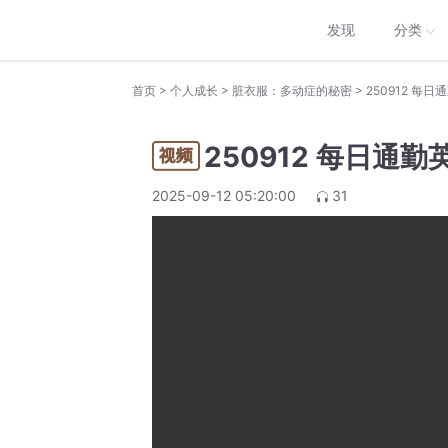
发现
分类
>
>
>
首页
个人成长
脏衣服：多动症的秘密
250912 每
250912 每日通
2025-09-12 05:20:00
31