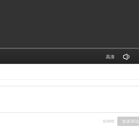
高清
发表评
0
/
300