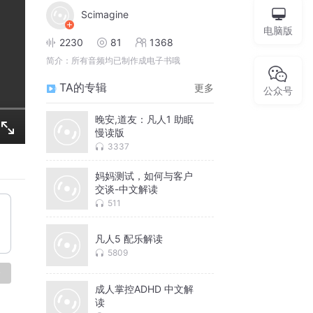
Scimagine
电脑版
2230
81
1368
简介：
所有音频均已制作成电子书哦
TA的专辑
更多
公众号
晚安,道友：凡人1 助眠
慢读版
3337
妈妈测试，如何与客户
交谈-中文解读
511
凡人5 配乐解读
5809
论
成人掌控ADHD 中文解
读