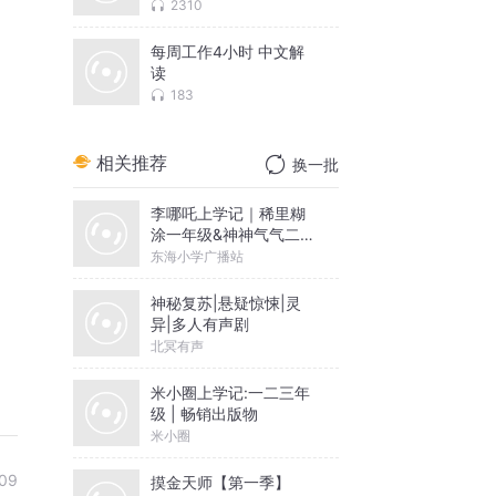
2310
每周工作4小时 中文解
读
183
相关推荐
换一批
李哪吒上学记｜稀里糊
涂一年级&神神气气二年
级
东海小学广播站
神秘复苏|悬疑惊悚|灵
异|多人有声剧
北冥有声
米小圈上学记:一二三年
级 | 畅销出版物
米小圈
09
摸金天师【第一季】