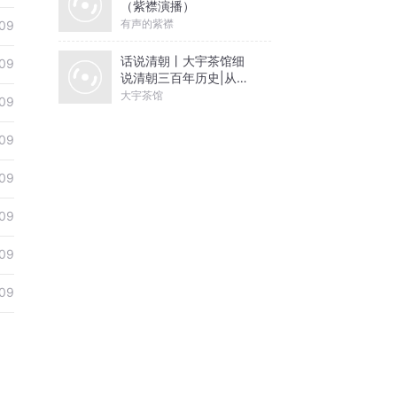
（紫襟演播）
有声的紫襟
09
话说清朝丨大宇茶馆细
09
说清朝三百年历史|从努
尔哈赤到末代皇帝溥仪|
大宇茶馆
09
康熙雍正乾隆
09
09
09
09
09