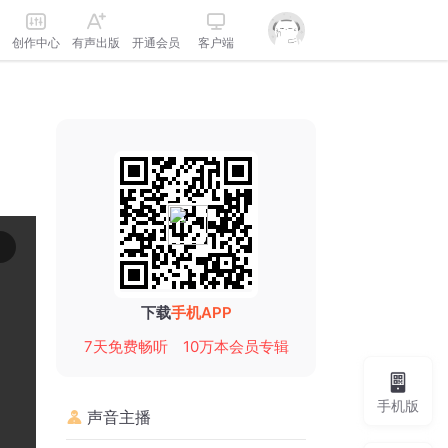
创作中心
有声出版
开通会员
客户端
下载
手机APP
7天免费畅听
10万本会员专辑
手机版
声音主播