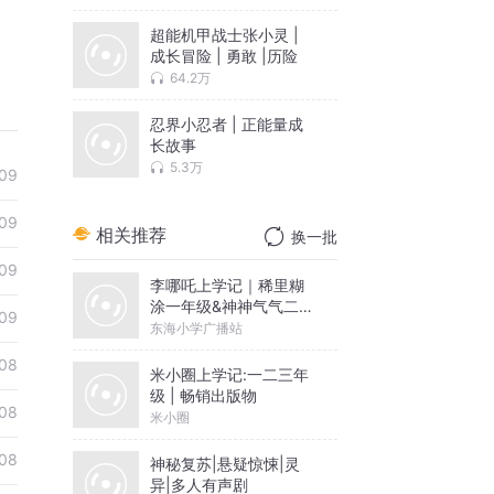
超能机甲战士张小灵 |
成长冒险 | 勇敢 |历险
64.2万
忍界小忍者 | 正能量成
长故事
5.3万
09
09
相关推荐
换一批
09
李哪吒上学记｜稀里糊
涂一年级&神神气气二年
09
级
东海小学广播站
08
米小圈上学记:一二三年
级 | 畅销出版物
08
米小圈
08
神秘复苏|悬疑惊悚|灵
异|多人有声剧