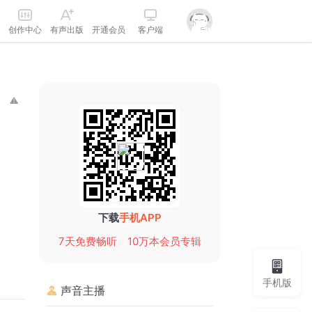
创作中心
有声出版
开通会员
客户端
下载
手机APP
7天免费畅听
10万本会员专辑
手机版
声音主播