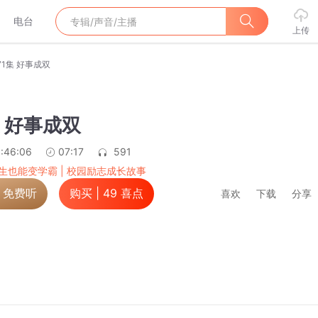
电台
上传
71集 好事成双
集 好事成双
:46:06
07:17
591
生也能变学霸 | 校园励志成长故事
，免费听
购买 |
49
喜点
喜欢
下载
分享