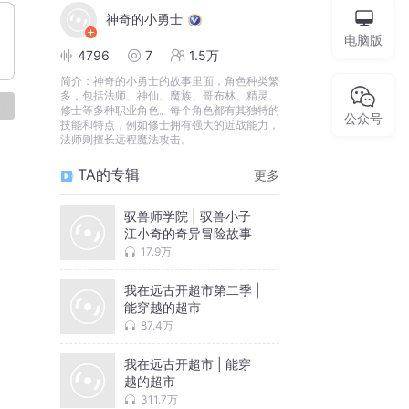
神奇的小勇士
电脑版
4796
7
1.5万
简介：
神奇的小勇士的故事里面，角色种类繁
多，包括法师、神仙、魔族、哥布林、精灵、
论
修士等多种职业角色。每个角色都有其独特的
公众号
技能和特点，例如修士拥有强大的近战能力，
法师则擅长远程魔法攻击。
TA的专辑
更多
驭兽师学院 | 驭兽小子
江小奇的奇异冒险故事
17.9万
我在远古开超市第二季 |
能穿越的超市
87.4万
我在远古开超市 | 能穿
越的超市
311.7万