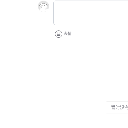
表情
暂时没