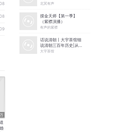
08
北冥有声
摸金天师【第一季】
08
（紫襟演播）
有声的紫襟
09
话说清朝丨大宇茶馆细
说清朝三百年历史|从努
尔哈赤到末代皇帝溥仪|
大宇茶馆
康熙雍正乾隆
5万
道
婚