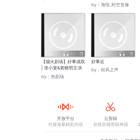
解说
by：
海愔_时空音缘
426.5万
1.1万
【烟火剧场】好事成双
好事近
| 张小斐&黄晓明主演
by：
轻风之声
影视原著《双喜》| 婚
by：
热剧场
姻两性情感｜女生必追
爆款 | 都市职场女性的
逆袭｜朗朗著
开放平台
云剪辑
对接海量精彩内容
在线音频剪辑神器