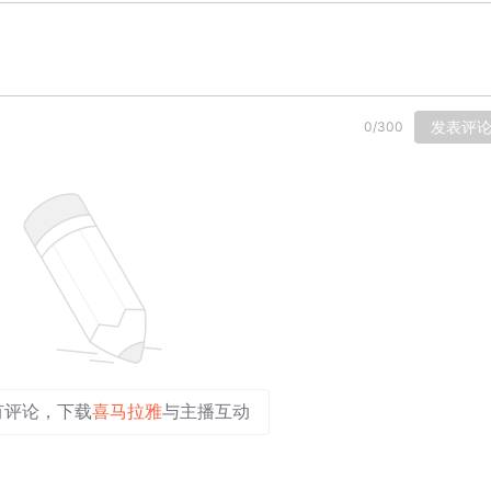
发表评
0
/
300
有评论，下载
喜马拉雅
与主播互动