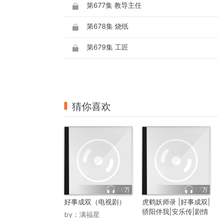
第677集 教导主任
第678集 烧纸
第679集 工匠
猜你喜欢
1.6万
1.7万
好事成双（电视剧）
虎鹤妖师录 |好事成双|
骄阳伴我|安乐传|剧情
by：
满福星