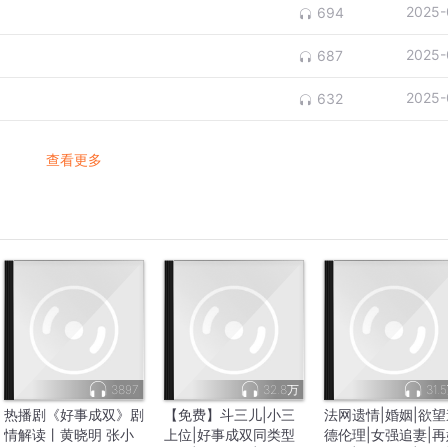
2025-
694
2025-
687
2025-
632
查看更多
3897
32.8万
31.
热播剧《好事成双》剧
【免费】斗三儿|小三
法网遗情|婚姻|欲望
情解读丨黄晓明 张小
上位|好事成双同类型
德伦理|女强追妻|再