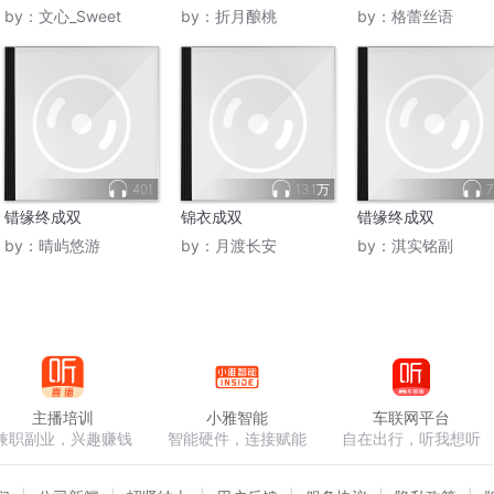
斐 张嘉倪
题材|爱上已婚|0次和
虐恋|卧底刑侦|缉毒
by：
文心_Sweet
by：
折月酿桃
by：
格蕾丝语
无数次|AI多播
好事成双双喜
401
13.1万
7
错缘终成双
锦衣成双
错缘终成双
by：
晴屿悠游
by：
月渡长安
by：
淇实铭副
主播培训
小雅智能
车联网平台
兼职副业，兴趣赚钱
智能硬件，连接赋能
自在出行，听我想听