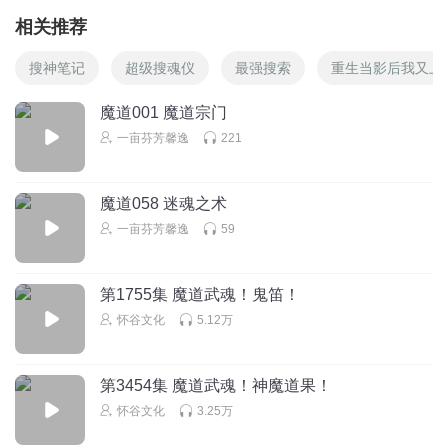
相关推荐
搜神笔记
超级搜魂仪
最强搜索
重生当影后我又上
魔道001 魔道宗门
一亩芬芳馨逸
221
魔道058 迷魂之术
一亩芬芳馨逸
59
第1755集 魔道武魂！鬼笛！
怀谷文化
5.12万
第3454集 魔道武魂！神魔道果！
怀谷文化
3.25万