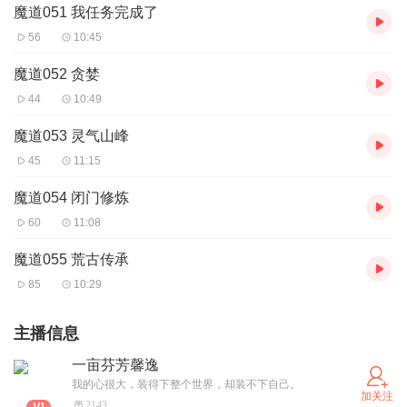
魔道051 我任务完成了
56
10:45
魔道052 贪婪
44
10:49
魔道053 灵气山峰
45
11:15
魔道054 闭门修炼
60
11:08
魔道055 荒古传承
85
10:29
主播信息
一亩芬芳馨逸
我的心很大，装得下整个世界，却装不下自己。
加关注
2143