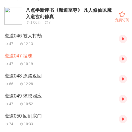
八点半新评书《魔道至尊》 凡人修仙以魔
入道玄幻修真
免费订阅
1.06万
7
魔道046 被人打劫
47
12:13
魔道047 搜魂
47
10:19
魔道048 原路返回
66
12:28
魔道049 求您照应
47
10:52
魔道050 回到宗门
74
10:33