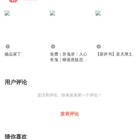
2.29万
6843
6080
极品家丁
免费｜异鬼录：人心
【新评书】皇天厚土
有鬼｜聊斋悬疑恐怖
灵异｜胆小勿入
用户评论
还没有评论，快来发表第一个评论！
发表评论
猜你喜欢