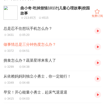
曲小奇·吃掉烦恼101计|儿童心理故事|校园
故事
免费订阅
213.65万
4515
总是忍不住想玩手机怎么办？
3431
05:20
做事情总是三分钟热度怎么办？
3372
04:51
挑食怎么办？蔬菜星球来客人了
3299
04:38
从依赖妈妈到独立小勇士，你一定能行！
3349
04:48
早安！开心能量小勇士，起床气退退退
3415
04:03