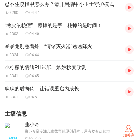
忍不住咬指甲怎么办？请开启指甲小卫士守护模式
3290
04:47
“橡皮依赖症”：擦掉的是字，耗掉的是时间！
3392
04:40
暴暴龙别急着炸！“情绪灭火器”速速降火
3324
04:44
小柠檬的情绪PH试纸：嫉妒秒变欣赏
3341
04:45
耿耿的后悔药：让错误重启为成长
3301
04:57
主播信息
曲小奇
曲小奇是专注儿童教育的原创品牌，用奇妙有趣的方式为孩子们提供“好学又好玩”的内容产品，获得千万听众喜爱。商务合作请私信~
加关注
65.54万