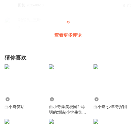
回复
2025-09-13
0
哦然泥_三叶
2
查看更多评论
回复
2025-09-12
0
听友210267550
猜你喜欢
不过在你家有：这三位小公主👑、在你面前：这就是我的好
消息好嘛好么有我你的生活也很快乐🎉。你不知道🤷‍♀️^在你心
里是怎么想就怎么
回复
2025-09-14
0
青辰Lm10
4.65万
5125.35万
5.43万
第一
曲小奇笑话
曲小奇爆笑校园2·聪
曲小奇·少年奇探团
明的烦恼|小学生笑
回复
2025-09-10
0
话|上学记