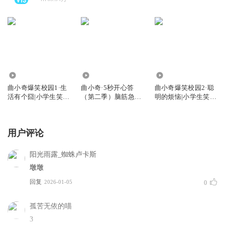
3.93亿
112.35万
5125.35万
曲小奇爆笑校园1·生
曲小奇·5秒开心答
曲小奇爆笑校园2·聪
活有个囧|小学生笑
（第二季）脑筋急转
明的烦恼|小学生笑
话|睡前故事
弯|益智小百科
话|上学记
用户评论
阳光雨露_蜘蛛卢卡斯
墩墩
回复
2026-01-05
0
孤苦无依的喵
3