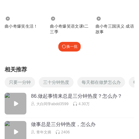
6.77万
1.13万
3569.50万
曲小奇爆笑生活！
曲小奇爆笑语文课‖二
曲小奇三国演义·成语
三季
故事
换一批
相关推荐
只要一分钟
三十分钟热度
每天都在做梦怎么办
每
86.做起事情来总是三分钟热度？怎么办？
大白同学abdd3599
4.30万
做事总是三分钟热度，怎么办
青年文摘
2406