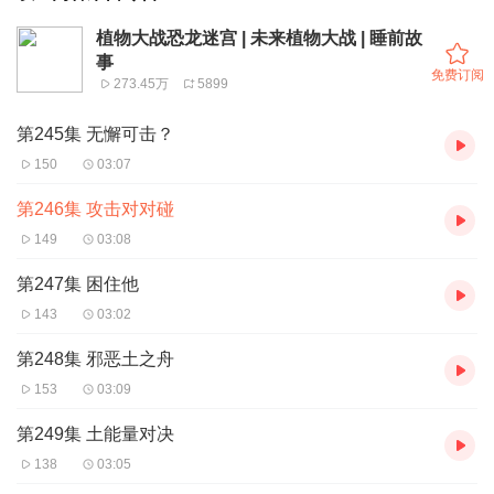
植物大战恐龙迷宫 | 未来植物大战 | 睡前故
事
免费订阅
273.45万
5899
第245集 无懈可击？
150
03:07
第246集 攻击对对碰
149
03:08
第247集 困住他
143
03:02
第248集 邪恶土之舟
153
03:09
第249集 土能量对决
138
03:05