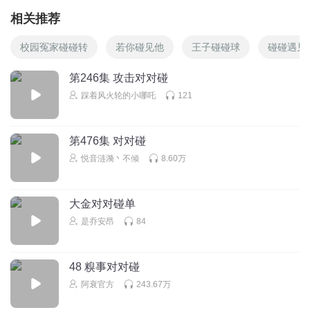
相关推荐
校园冤家碰碰转
若你碰见他
王子碰碰球
碰碰遇见
第246集 攻击对对碰
踩着风火轮的小哪吒
121
第476集 对对碰
悦音涟漪丶不倾
8.60万
大金对对碰单
是乔安昂
84
48 糗事对对碰
阿衰官方
243.67万