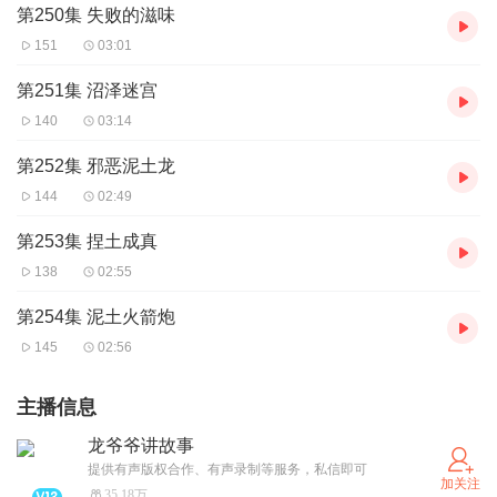
第250集 失败的滋味
151
03:01
第251集 沼泽迷宫
140
03:14
第252集 邪恶泥土龙
144
02:49
第253集 捏土成真
138
02:55
第254集 泥土火箭炮
145
02:56
主播信息
龙爷爷讲故事
提供有声版权合作、有声录制等服务，私信即可
加关注
35.18万