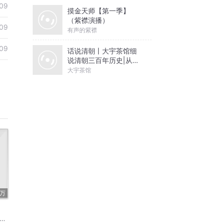
09
摸金天师【第一季】
（紫襟演播）
09
有声的紫襟
09
话说清朝丨大宇茶馆细
说清朝三百年历史|从努
尔哈赤到末代皇帝溥仪|
大宇茶馆
康熙雍正乾隆
7万