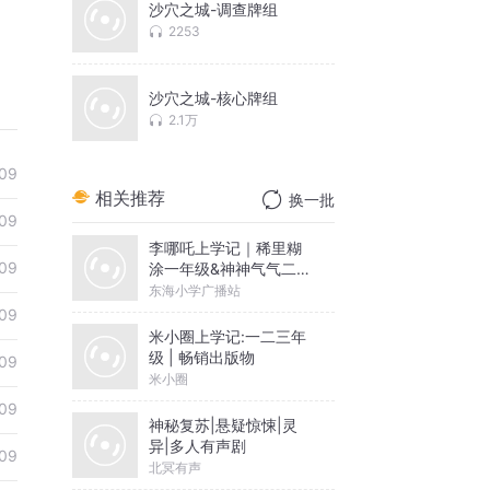
沙穴之城-调查牌组
2253
沙穴之城-核心牌组
2.1万
09
相关推荐
换一批
09
李哪吒上学记｜稀里糊
09
涂一年级&神神气气二年
级
东海小学广播站
09
米小圈上学记:一二三年
级 | 畅销出版物
09
米小圈
09
神秘复苏|悬疑惊悚|灵
异|多人有声剧
09
北冥有声