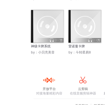
31.7万
2.8万
神级卡牌系统
雷诺曼卡牌
by：
小贝壳美音
by：
斗转星易8
开放平台
云剪辑
对接海量精彩内容
在线音频剪辑神器