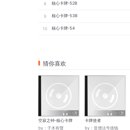
核心卡牌-52B
8
核心卡牌-53B
9
核心卡牌-54
10
猜你喜欢
3.6万
24.5万
空寂之钟-核心卡牌
卡牌使者
by：
子木有聲
by：
贫僧法号借钱