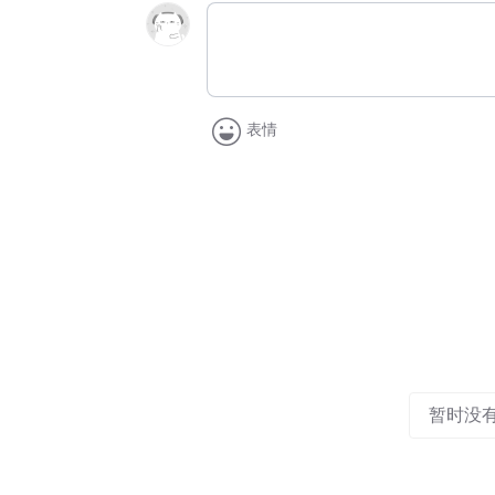
表情
暂时没