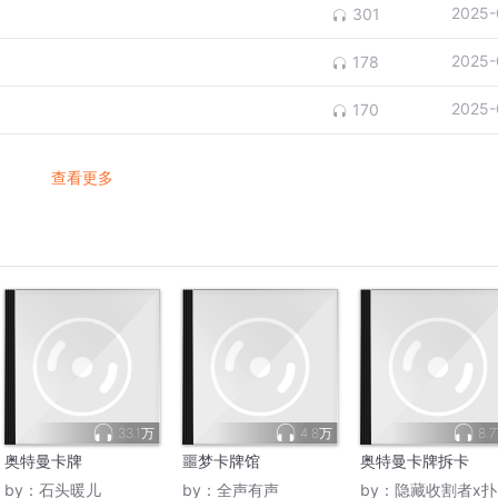
2025-
301
2025-
178
2025-
170
查看更多
33.1万
4.8万
8.
奥特曼卡牌
噩梦卡牌馆
奥特曼卡牌拆卡
by：
石头暖儿
by：
全声有声
by：
隐藏收割者x扑克黑桃K