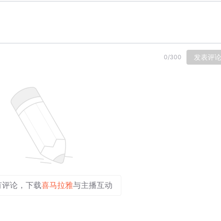
发表评
0
/
300
有评论，下载
喜马拉雅
与主播互动