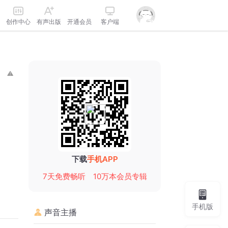
创作中心
有声出版
开通会员
客户端
下载
手机APP
7天免费畅听
10万本会员专辑
手机版
声音主播