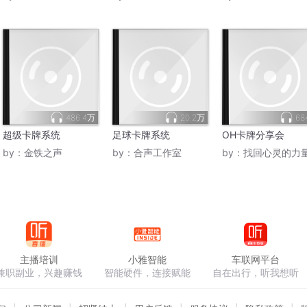
486.4万
20.2万
68
超级卡牌系统
足球卡牌系统
OH卡牌分享会
by：
金铁之声
by：
合声工作室
by：
找回心灵的力
主播培训
小雅智能
车联网平台
兼职副业，兴趣赚钱
智能硬件，连接赋能
自在出行，听我想听