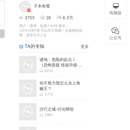
子木有聲
电脑版
3755
26
6.3万
简介：
微博：热度六分钟 微信：
1223328798 可以关注我哦！传递精彩故
论
事，讲述非凡人生
公众号
TA的专辑
更多
谜地：危险的起点丨
（恐怖悬疑 怪诞升级 匪
夷所思）
8235
你不努力我怎么当上海
贼王？
5.7万
沙穴之城-讨论牌组
3961